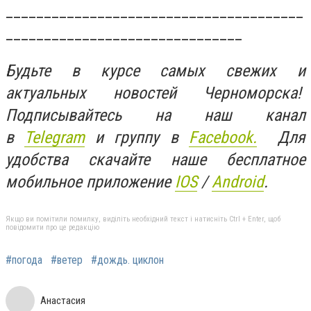
_______________________________________
_______________________________
Будьте в курсе самых свежих и
актуальных новостей Черноморска!
Подписывайтесь на наш канал
в
Telegram
и группу в
Facebook.
Для
удобства скачайте наше бесплатное
мобильное приложение
IOS
/
An
d
roid
.
Якщо ви помітили помилку, виділіть необхідний текст і натисніть Ctrl + Enter, щоб
повідомити про це редакцію
#погода
#ветер
#дождь. циклон
Анастасия