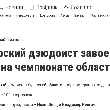
Новини
Довідник
Дозвілля
оотчеты
Нерухомість
Довідкова
Афіша
Вакансії
Карта міста
адійне джерело
ский дзюдоист завое
 на чемпионате облас
ый чемпионат Одесской области среди ветеранов по дзю
ее 100 спортсменов.
лись 2 дзюдоиста –
Иван Швец
и
Владимир Ренгач
.