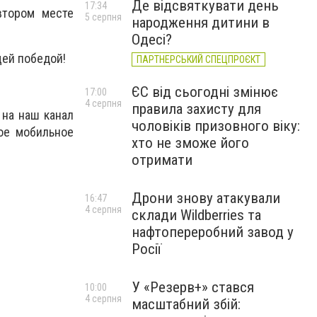
Де відсвяткувати день
17:34
втором месте
5 серпня
народження дитини в
Одесі?
ей победой!
ПАРТНЕРСЬКИЙ СПЕЦПРОЄКТ
ЄС від сьогодні змінює
17:00
4 серпня
правила захисту для
 на наш канал
чоловіків призовного віку:
ое мобильное
хто не зможе його
отримати
Дрони знову атакували
16:47
4 серпня
склади Wildberries та
нафтопереробний завод у
Росії
У «Резерв+» стався
10:00
4 серпня
масштабний збій: