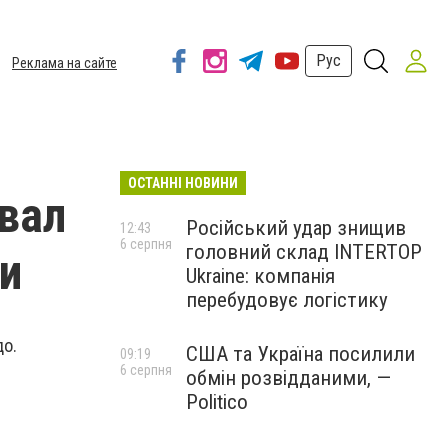
Рус
Реклама на сайте
ОСТАННІ НОВИНИ
вал
Російський удар знищив
12:43
6 серпня
головний склад INTERTOP
ти
Ukraine: компанія
перебудовує логістику
до.
США та Україна посилили
09:19
6 серпня
обмін розвідданими, —
Politico