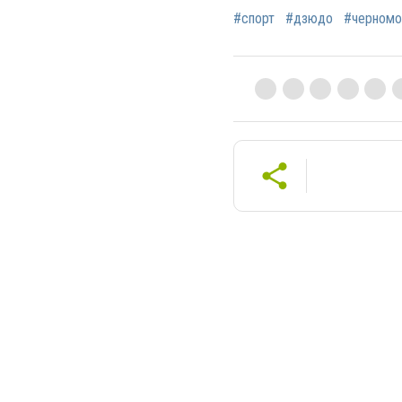
#спорт
#дзюдо
#черномо