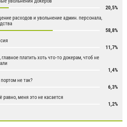
вые увольнения докеров
20,5%
ение расходов и увольнение админ. персонала,
дства
58,8%
ссия
11,7%
, главное платить хоть что-то докерам, чтоб не
али
1,4%
с портом не так?
6,3%
ё равно, меня это не касается
1,2%