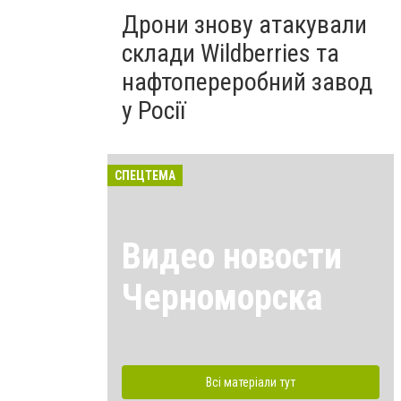
Дрони знову атакували
склади Wildberries та
нафтопереробний завод
у Росії
СПЕЦТЕМА
Видео новости
Черноморска
Всі матеріали тут