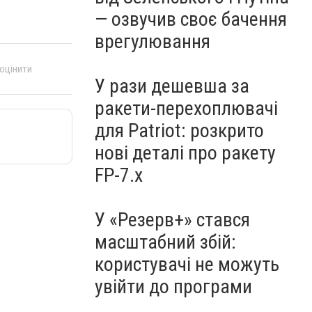
— озвучив своє бачення
врегулювання
 оцінити
У рази дешевша за
ракети-перехоплювачі
для Patriot: розкрито
нові деталі про ракету
FP-7.x
У «Резерв+» стався
масштабний збій:
користувачі не можуть
увійти до програми