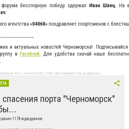
о форума бесспорную победу одержал
Иван Швец
. На 
гач
.
ого агентства
«04868»
поздравляет спортсменов с блестящ
______________
ежих и актуальных новостей Черноморска! Подписывайся
руппу в
Facebook
.
Для удобства скачай наше бесплатн
d
.
бхідний текст і натисніть Ctrl + Enter, щоб повідомити про це редакцію
ІСТА
 спасения порта "Черноморск"
бы...
увало 1178 відвідувачів