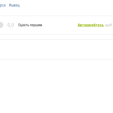
рск
#швец
0,0
Оцініть першим
Авторизуйтесь
, щоб