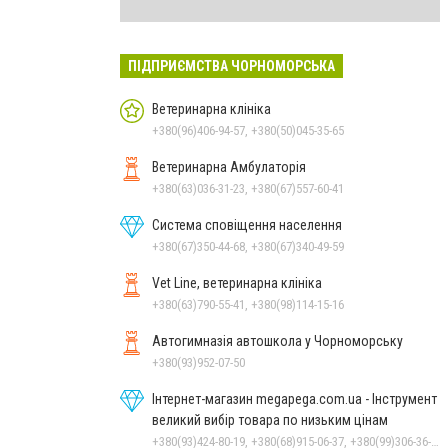
ПІДПРИЄМСТВА ЧОРНОМОРСЬКА
Ветеринарна клініка
+380(96)406-94-57, +380(50)045-35-65
Ветеринарна Амбулаторія
+380(63)036-31-23, +380(67)557-60-41
Система сповіщення населення
+380(67)350-44-68, +380(67)340-49-59
Vet Line, ветеринарна клініка
+380(63)790-55-41, +380(98)114-15-16
Автогимназія автошкола у Чорноморську
+380(93)952-07-50
Інтернет-магазин megapega.com.ua - Інструмент
великий вибір товара по низьким цінам
+380(93)424-80-19, +380(68)915-06-37, +380(99)306-36-14