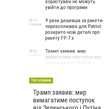
користувачі не можуть
увійти до програми
У рази дешевша за ракети-
08:10
4 серпня
перехоплювачі для Patriot:
розкрито нові деталі про
ракету FP-7.x
Трамп заявив: мир
08:55
2 серпня
вимагатиме поступок від
Зеленського і Путіна —
озвучив своє бачення
врегулювання
ТОП НОВИНИ
Трамп заявив: мир
вимагатиме поступок
від Зеленського і Путіна