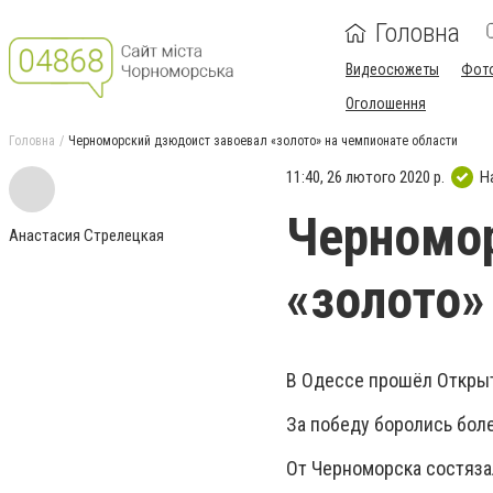
Головна
Видеосюжеты
Фот
Оголошення
Головна
Черноморский дзюдоист завоевал «золото» на чемпионате области
11:40, 26 лютого 2020 р.
Н
Черномор
Анастасия Стрелецкая
«золото»
В Одессе прошёл Открыт
За победу боролись бол
От Черноморска состяза