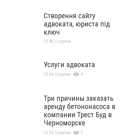
Створення сайту
адвоката, юриста під
ключ
10:48, 5 серпня
Услуги адвоката
4
10:44, 5 серпня
Три причины заказать
аренду бетононасоса в
компании Трест Буд в
Черноморске
3
10:34, 5 серпня