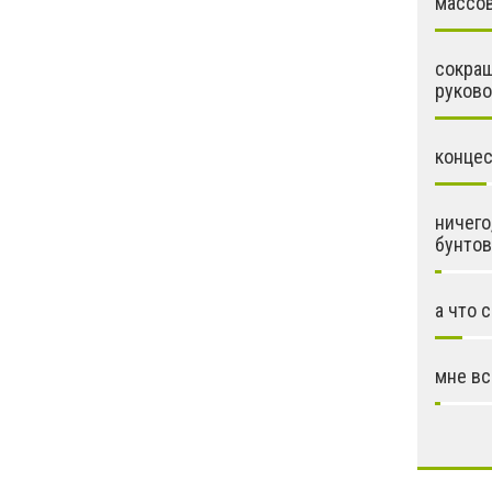
массо
сокращ
руково
конце
ничего
бунтов
а что 
мне вс