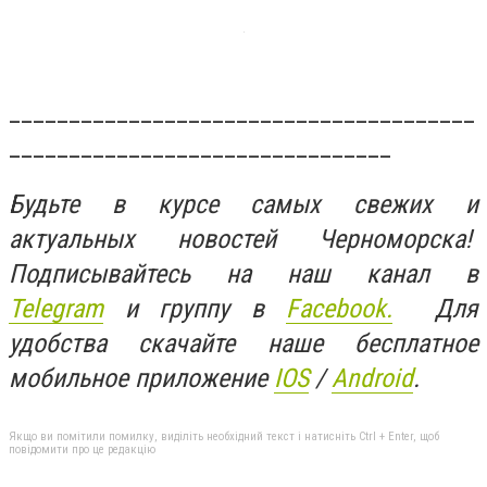
_______________________________________
________________________________
Будьте в курсе самых свежих и
актуальных новостей Черноморска!
Подписывайтесь на наш канал в
Telegram
и группу в
Facebook.
Для
удобства скачайте наше бесплатное
мобильное приложение
IOS
/
An
d
roid
.
Якщо ви помітили помилку, виділіть необхідний текст і натисніть Ctrl + Enter, щоб
повідомити про це редакцію