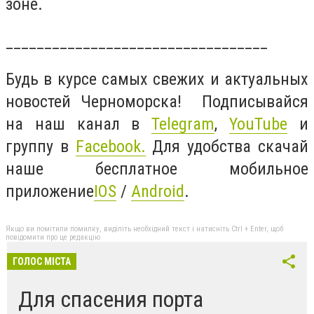
зоне.
__________________________________
Будь в курсе самых свежих и актуальных
новостей Черноморска! Подписывайся
на наш канал в
Telegram
,
YouTube
и
группу в
Facebook
.
Для удобства скачай
наше бесплатное мобильное
приложение
IOS
/
Android
.
Якщо ви помітили помилку, виділіть необхідний текст і натисніть Ctrl + Enter, щоб
повідомити про це редакцію
ГОЛОС МІСТА
Для спасения порта