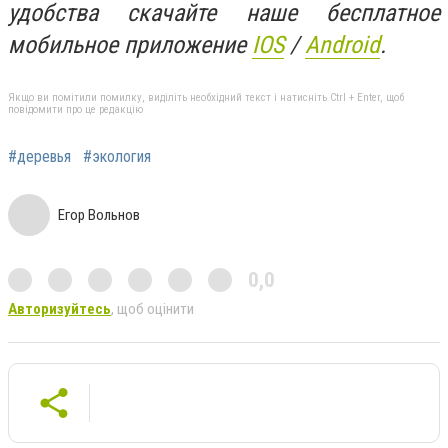
удобства скачайте наше бесплатное
мобильное приложение
IOS
/
An
d
roid
.
Якщо ви помітили помилку, виділіть необхідний текст і натисніть Ctrl + Enter, щоб
повідомити про це редакцію
#деревья
#экология
Егор Вольнов
0,0
Авторизуйтесь
, щоб оцінити