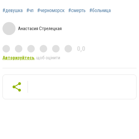
#девушка
#чп
#черноморск
#смерть
#больница
Анастасия Стрелецкая
0,0
Авторизуйтесь
, щоб оцінити