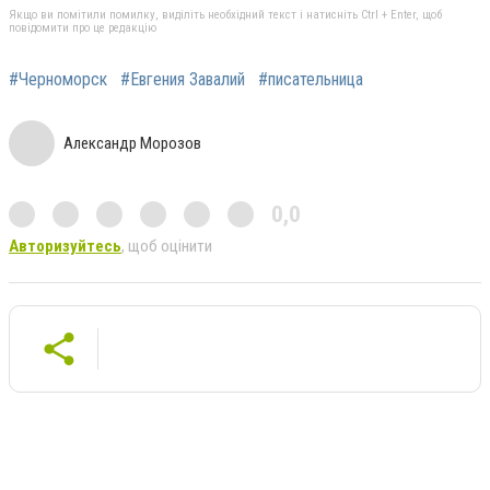
Якщо ви помітили помилку, виділіть необхідний текст і натисніть Ctrl + Enter, щоб
повідомити про це редакцію
#Черноморск
#Евгения Завалий
#писательница
Александр Морозов
0,0
Авторизуйтесь
, щоб оцінити