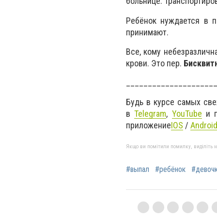
больнице. Транспортиро
Ребёнок нуждается в 
принимают.
Все, кому небезразличн
крови. Это пер.
Бисквит
____________________
Будь в курсе самых св
в
Telegram
,
YouTube
и г
приложение
IOS
/
Androi
Якщо ви помітили помилку, виділіть нео
#выпал
#ребёнок
#девоч