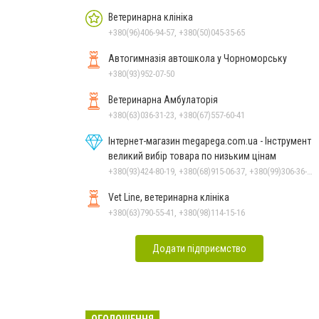
Ветеринарна клініка
+380(96)406-94-57, +380(50)045-35-65
Автогимназія автошкола у Чорноморську
+380(93)952-07-50
Ветеринарна Амбулаторія
+380(63)036-31-23, +380(67)557-60-41
Інтернет-магазин megapega.com.ua - Інструмент
великий вибір товара по низьким цінам
+380(93)424-80-19, +380(68)915-06-37, +380(99)306-36-14
Vet Line, ветеринарна клініка
+380(63)790-55-41, +380(98)114-15-16
Додати підприємство
ОГОЛОШЕННЯ