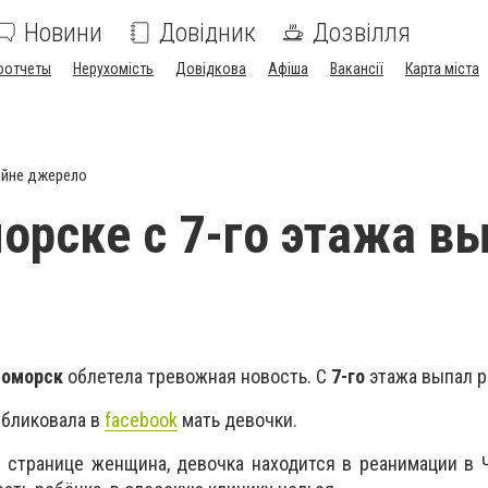
Новини
Довідник
Дозвілля
оотчеты
Нерухомість
Довідкова
Афіша
Вакансії
Карта міста
ійне джерело
орске с 7-го этажа в
номорск
облетела тревожная новость. С
7-го
этажа выпал р
убликовала в
facebook
мать девочки.
а странице женщина, девочка находится в реанимации в