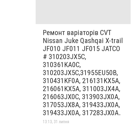
Ремонт варіаторів CVT
Nissan Juke Qashqai X-trail
JF010 JF011 JF015 JATCO
# 310203JX5C,
310361KA0C,
310203JX5C,31955EU50B,
310431KF0A, 216131KX5A,
216061KX5A, 311003JX4A,
216063JX0C, 313903JX0A,
317053JX8A, 319433JX0A,
319433JX0A, 317283JX0A.
13:13, 31 липня