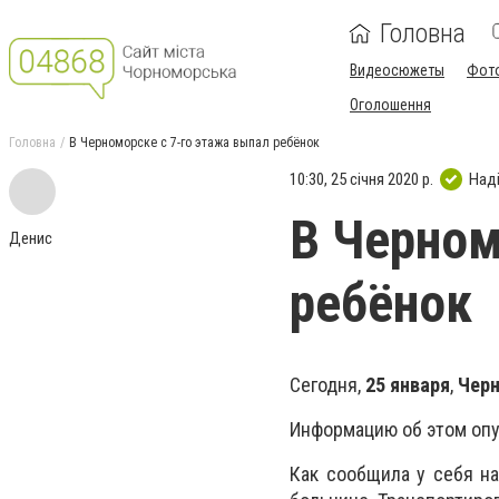
Головна
Видеосюжеты
Фот
Оголошення
Головна
В Черноморске с 7-го этажа выпал ребёнок
10:30, 25 січня 2020 р.
Над
В Черном
Денис
ребёнок
Сегодня,
25 января
,
Чер
Информацию об этом оп
Как сообщила у себя н