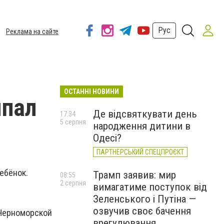
Рус
Реклама на сайте
ОСТАННІ НОВИНИ
ыпал
Де відсвяткувати день
17:34
5 серпня
народження дитини в
Одесі?
ПАРТНЕРСЬКИЙ СПЕЦПРОЄКТ
ебёнок.
Трамп заявив: мир
08:55
2 серпня
вимагатиме поступок від
Зеленського і Путіна —
озвучив своє бачення
 Черноморской
врегулювання