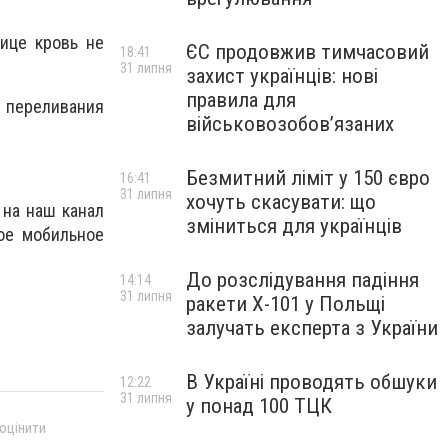
нице кровь не
ЄС продовжив тимчасовий
18:41
31 липня
захист українців: нові
правила для
 переливания
військовозобов’язаних
Безмитний ліміт у 150 євро
16:41
31 липня
хочуть скасувати: що
 на наш канал
зміниться для українців
ое мобильное
До розслідування падіння
14:14
31 липня
ракети Х-101 у Польщі
залучать експерта з України
В Україні проводять обшуки
12:22
31 липня
у понад 100 ТЦК
 оцінити