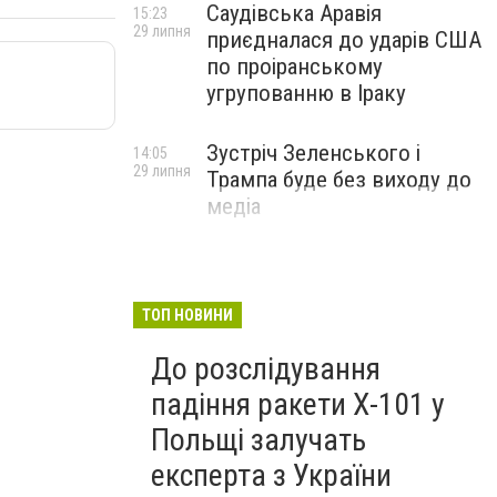
Саудівська Аравія
15:23
29 липня
приєдналася до ударів США
по проіранському
угрупованню в Іраку
Зустріч Зеленського і
14:05
29 липня
Трампа буде без виходу до
медіа
ТОП НОВИНИ
До розслідування
падіння ракети Х-101 у
Польщі залучать
експерта з України