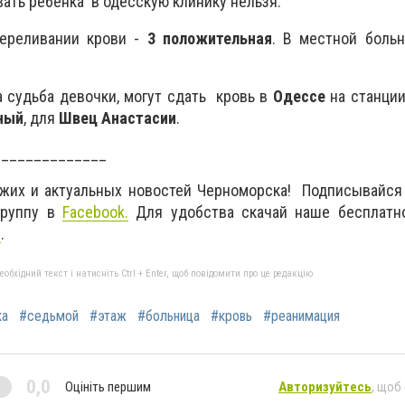
вать ребёнка в одесскую клинику нельзя.
переливании крови -
3 положительная
. В местной боль
а судьба девочки, могут сдать кровь в
Одессе
на станции
ный
, для
Швец Анастасии
.
______________
ежих и актуальных новостей Черноморска! Подписывайся
руппу в
Facebook
.
Для удобства скачай наше бесплатн
d
.
бхідний текст і натисніть Ctrl + Enter, щоб повідомити про це редакцію
ка
#седьмой
#этаж
#больница
#кровь
#реанимация
0,0
Оцініть першим
Авторизуйтесь
, щоб