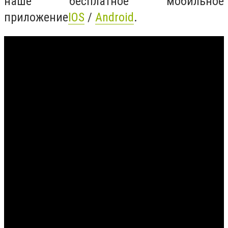
наше бесплатное мобильное
приложение
IOS
/
Android
.