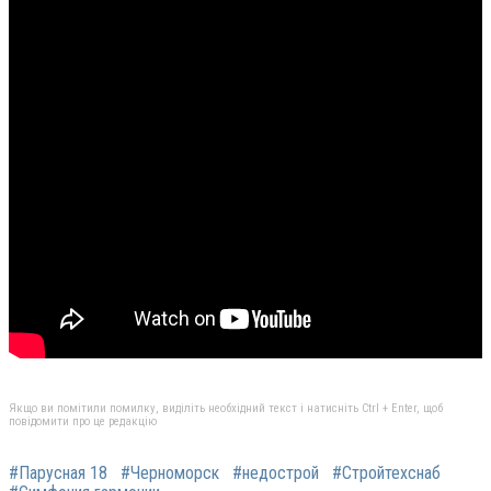
Якщо ви помітили помилку, виділіть необхідний текст і натисніть Ctrl + Enter, щоб
повідомити про це редакцію
#Парусная 18
#Черноморск
#недострой
#Стройтехснаб