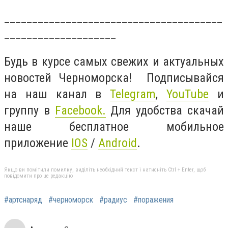
_______________________________________
____________________
Будь в курсе самых свежих и актуальных
новостей Черноморска! Подписывайся
на наш канал в
Telegram
,
YouTube
и
группу в
Facebook.
Для удобства скачай
наше бесплатное мобильное
приложение
IOS
/
Android
.
Якщо ви помітили помилку, виділіть необхідний текст і натисніть Ctrl + Enter, щоб
повідомити про це редакцію
#артснаряд
#черноморск
#радиус
#поражения