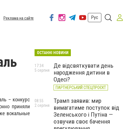
Рус
Реклама на сайте
ОСТАННІ НОВИНИ
аль
Де відсвяткувати день
17:34
5 серпня
народження дитини в
Одесі?
ПАРТНЕРСЬКИЙ СПЕЦПРОЄКТ
аль – конкурс
Трамп заявив: мир
08:55
2 серпня
онно приняли
вимагатиме поступок від
кже вокальные
Зеленського і Путіна —
озвучив своє бачення
врегулювання