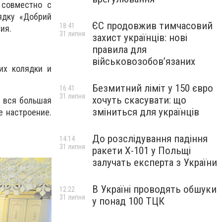
 совместно с
ядку «Добрий
ЄС продовжив тимчасовий
18:41
ия.
31 липня
захист українців: нові
правила для
військовозобов’язаних
их колядки и
Безмитний ліміт у 150 євро
16:41
31 липня
хочуть скасувати: що
я вся большая
зміниться для українців
е настроение.
До розслідування падіння
14:14
31 липня
ракети Х-101 у Польщі
залучать експерта з України
В Україні проводять обшуки
12:22
31 липня
у понад 100 ТЦК