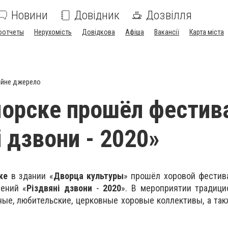
Новини
Довідник
Дозвілля
оотчеты
Нерухомість
Довідкова
Афіша
Вакансії
Карта міста
ійне джерело
орске прошёл фестив
і дзвони - 2020»
ке
в здании «
Дворца культуры
» прошёл хоровой фестив
ений «
Різдвяні дзвони
-
2020
». В мероприятии традици
ые, любительские, церковные хоровые коллективы, а та