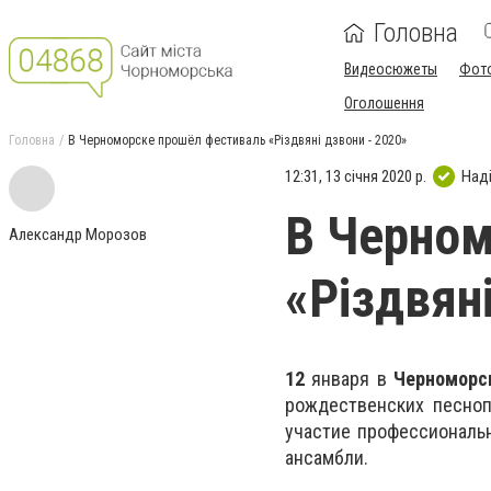
Головна
Видеосюжеты
Фот
Оголошення
Головна
В Черноморске прошёл фестиваль «Різдвяні дзвони - 2020»
12:31, 13 січня 2020 р.
Над
В Черном
Александр Морозов
«Різдвян
12
января в
Черноморс
рождественских песноп
участие профессиональн
ансамбли.