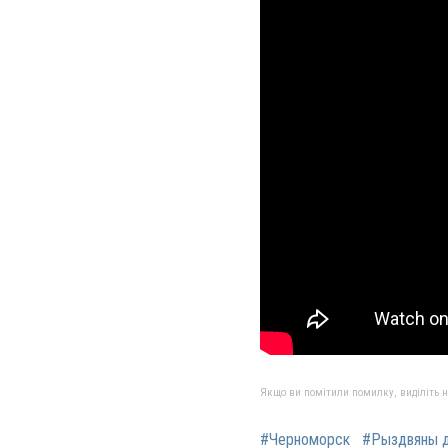
Якщо ви помітили помилку, виділіть нео
#Черноморск
#Рыздвяны д