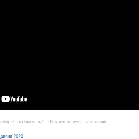
бхідний текст і натисніть Ctrl + Enter, щоб повідомити про це редакцію
звони 2020