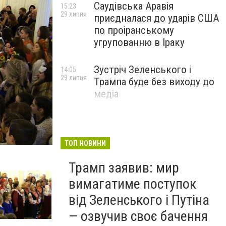
Саудівська Аравія
15:23
29 липня
приєдналася до ударів США
по проіранському
угрупованню в Іраку
Зустріч Зеленського і
14:05
29 липня
Трампа буде без виходу до
медіа
ТОП НОВИНИ
Трамп заявив: мир
вимагатиме поступок
від Зеленського і Путіна
— озвучив своє бачення