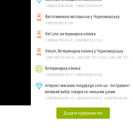
+380(67)350-44-68, +380(67)340-49-59
Автогимназія автошкола у Чорноморську
+380(93)952-07-50
Vet Line, ветеринарна клініка
+380(63)790-55-41, +380(98)114-15-16
Vetum, Ветеринарна клініка у Чорноморську
+380 (99) 551-00-32, +380 (63) 131-12-35, +380 (48) 737-69-48, +380 (66) 784-33-31
Ветеринарна клініка
+380(96)406-94-57, +380(50)045-35-65
Інтернет-магазин megapega.com.ua - Інструмент
великий вибір товара по низьким цінам
+380(93)424-80-19, +380(68)915-06-37, +380(99)306-36-14
Додати підприємство