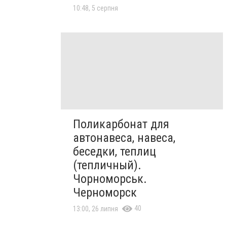
10:48, 5 серпня
Поликарбонат для
автонавеса, навеса,
беседки, теплиц
(тепличный).
Чорноморськ.
Черноморск
40
13:00, 26 липня