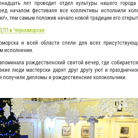
енадцать лет проводит отдел культуры нашего города
ред началом фестиваля все коллективы исполнили кол
арю!», тем самым положив начало новой традиции его открыт
ДТП в Черноморске
оморска и всей области спели для всех присутствующ
м исполнении.
апоминала рождественский святой вечер, где собираетс
зкие люди мастерски дарят друг другу уют и празднично
я получили дипломы и рождественские колокольчики.