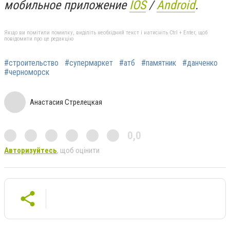
мобильное приложение
IOS
/
An
d
roid
.
Якщо ви помітили помилку, виділіть необхідний текст і натисніть Ctrl + Enter, щоб
повідомити про це редакцію
#строительство
#супермаркет
#атб
#памятник
#данченко
#черноморск
Анастасия Стрелецкая
0,0
Авторизуйтесь
, щоб оцінити