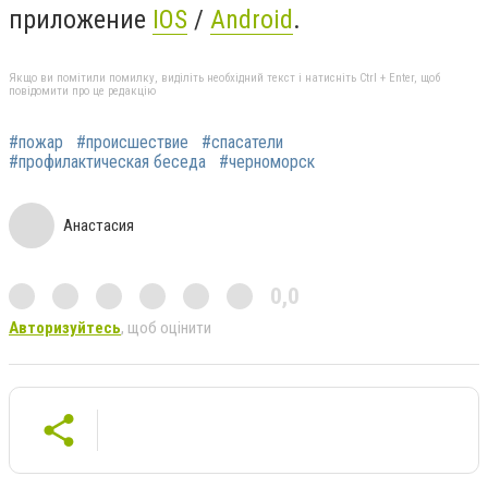
приложение
IOS
/
Android
.
Якщо ви помітили помилку, виділіть необхідний текст і натисніть Ctrl + Enter, щоб
повідомити про це редакцію
#пожар
#происшествие
#спасатели
#профилактическая беседа
#черноморск
Анастасия
0,0
Авторизуйтесь
, щоб оцінити