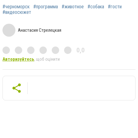
#черноморск
#программа
#животное
#собака
#гости
#видеосюжет
Анастасия Стрелецкая
0,0
Авторизуйтесь
, щоб оцінити