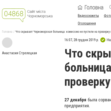
Головна
Видеосюжеты
Фот
Оголошення
Головна
Что скрывает Черноморская больница: комиссию не пустили на проверк
16:07, 28 грудня 2019 р.
На
Что скры
Анастасия Стрелецкая
больница
проверк
27 декабря
была сорван
предприятия.