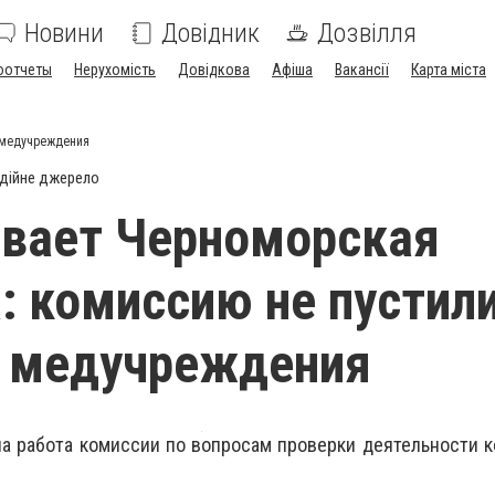
Новини
Довідник
Дозвілля
оотчеты
Нерухомість
Довідкова
Афіша
Вакансії
Карта міста
у медучреждения
дійне джерело
вает Черноморская
: комиссию не пустили
у медучреждения
а работа комиссии по вопросам проверки деятельности 