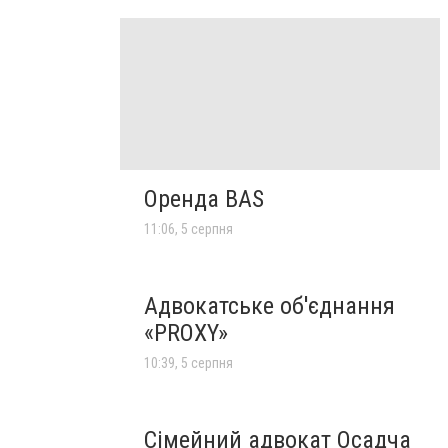
Оренда BAS
11:06, 5 серпня
Адвокатське об'єднання
«PROXY»
10:39, 5 серпня
Сімейний адвокат Осадча