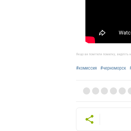
Якщо ви помітили помилку, виділіть нео
#комиссия
#черноморск