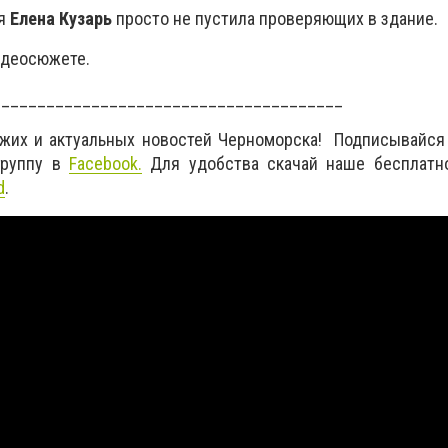
ия
Елена Кузарь
просто не пустила проверяющих в здание.
идеосюжете.
_______________________________________
ежих и актуальных новостей Черноморска! Подписывайся
руппу в
Facebook.
Для удобства скачай наше бесплатн
d
.