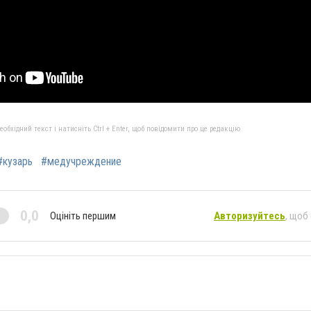
бхідний текст і натисніть Ctrl + Enter, щоб повідомити про це редакцію
#кузарь
#медучреждение
0,0
Оцініть першим
Авторизуйтесь
, щоб