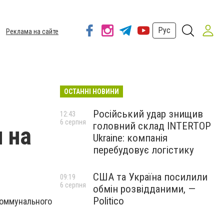
Рус
Реклама на сайте
ОСТАННІ НОВИНИ
Російський удар знищив
12:43
6 серпня
головний склад INTERTOP
 на
Ukraine: компанія
перебудовує логістику
США та Україна посилили
09:19
6 серпня
обмін розвідданими, —
Politico
коммунального