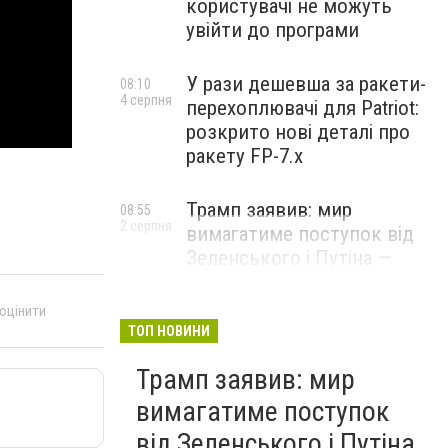
користувачі не можуть
увійти до програми
У рази дешевша за ракети-
08:10
4 серпня
перехоплювачі для Patriot:
розкрито нові деталі про
ракету FP-7.x
Трамп заявив: мир
08:55
2 серпня
вимагатиме поступок від
Зеленського і Путіна —
озвучив своє бачення
врегулювання
 оцінити
ТОП НОВИНИ
Трамп заявив: мир
вимагатиме поступок
від Зеленського і Путіна