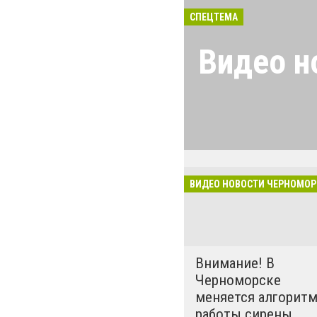
СПЕЦТЕМА
Видео н
Новости Черном
свежих и актуа
Черноморска! П
в Telegram и гр
удобства скача
ВИДЕО НОВОСТИ ЧЕРНОМОР
мобильное прило
Внимание! В
Черноморске
меняется алгорит
работы сирены