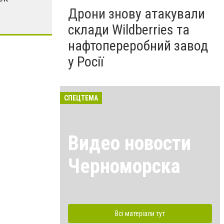
Дрони знову атакували
склади Wildberries та
нафтопереробний завод
у Росії
СПЕЦТЕМА
Видео новости
Черноморска
Всі матеріали тут