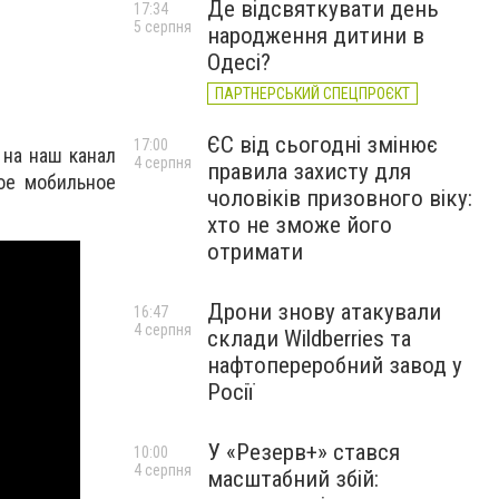
Де відсвяткувати день
17:34
5 серпня
народження дитини в
Одесі?
ПАРТНЕРСЬКИЙ СПЕЦПРОЄКТ
ЄС від сьогодні змінює
17:00
 на наш канал
4 серпня
правила захисту для
ое мобильное
чоловіків призовного віку:
хто не зможе його
отримати
Дрони знову атакували
16:47
4 серпня
склади Wildberries та
нафтопереробний завод у
Росії
У «Резерв+» стався
10:00
4 серпня
масштабний збій: