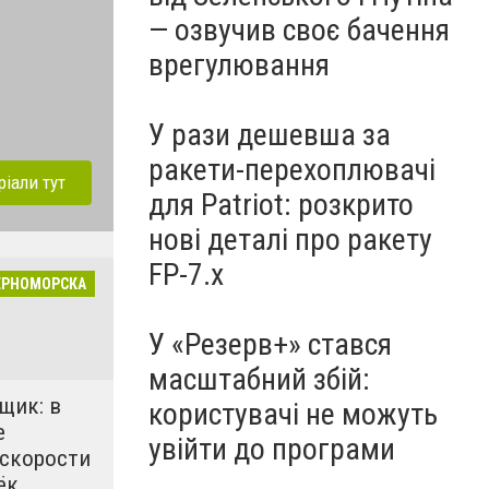
— озвучив своє бачення
врегулювання
У рази дешевша за
ракети-перехоплювачі
ріали тут
для Patriot: розкрито
нові деталі про ракету
FP-7.x
ЕРНОМОРСКА
У «Резерв+» стався
масштабний збій:
щик: в
користувачі не можуть
е
увійти до програми
 скорости
ёк