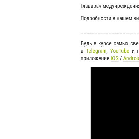
Главврач медучрежден
Подробности в нашем в
____________________
Будь в курсе самых св
в
Telegram
,
YouTube
и г
приложение
IOS
/
Androi