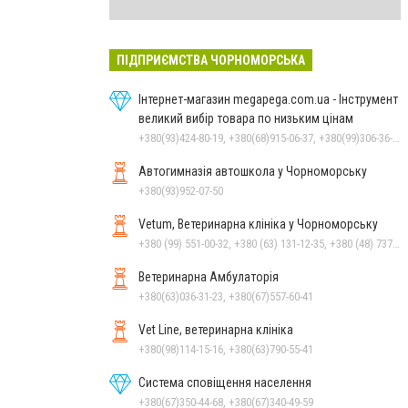
ПІДПРИЄМСТВА ЧОРНОМОРСЬКА
Інтернет-магазин megapega.com.ua - Інструмент
великий вибір товара по низьким цінам
+380(93)424-80-19, +380(68)915-06-37, +380(99)306-36-14
Автогимназія автошкола у Чорноморську
+380(93)952-07-50
Vetum, Ветеринарна клініка у Чорноморську
+380 (99) 551-00-32, +380 (63) 131-12-35, +380 (48) 737-69-48, +380 (66) 784-33-31
Ветеринарна Амбулаторія
+380(63)036-31-23, +380(67)557-60-41
Vet Line, ветеринарна клініка
+380(98)114-15-16, +380(63)790-55-41
Система сповіщення населення
+380(67)350-44-68, +380(67)340-49-59