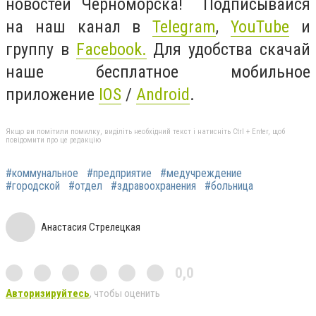
новостей Черноморска! Подписывайся
на наш канал в
Telegram
,
YouTube
и
группу в
Facebook.
Для удобства скачай
наше бесплатное мобильное
приложение
IOS
/
Android
.
Якщо ви помітили помилку, виділіть необхідний текст і натисніть Ctrl + Enter, щоб
повідомити про це редакцію
#коммунальное
#предприятие
#медучреждение
#городской
#отдел
#здравоохранения
#больница
Анастасия Стрелецкая
0,0
Авторизируйтесь
, чтобы оценить