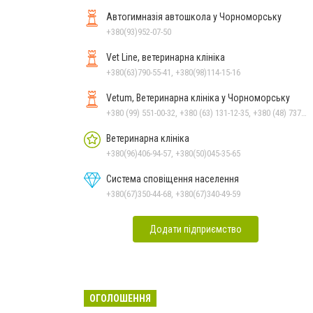
Автогимназія автошкола у Чорноморську
+380(93)952-07-50
Vet Line, ветеринарна клініка
+380(63)790-55-41, +380(98)114-15-16
Vetum, Ветеринарна клініка у Чорноморську
+380 (99) 551-00-32, +380 (63) 131-12-35, +380 (48) 737-69-48, +380 (66) 784-33-31
Ветеринарна клініка
+380(96)406-94-57, +380(50)045-35-65
Система сповіщення населення
+380(67)350-44-68, +380(67)340-49-59
Додати підприємство
ОГОЛОШЕННЯ