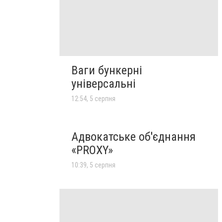
Ваги бункерні
універсальні
12:54, 5 серпня
Адвокатське об'єднання
«PROXY»
10:39, 5 серпня