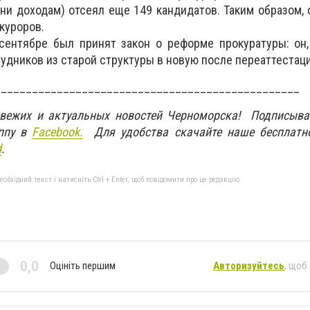
ни доходам) отсеял еще 149 кандидатов. Таким образом, 
куроров.
 сентябре был принят закон о реформе прокуратуры: он,
удников из старой структуры в новую после переаттестаци
_________________________________________________
свежих и актуальных новостей Черноморска! Подписыва
ппу в
Facebook.
Для удобства скачайте наше бесплатн
d
.
бхідний текст і натисніть Ctrl + Enter, щоб повідомити про це редакцію
0,0
Оцініть першим
Авторизуйтесь
, щоб