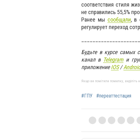
соответствия стиля жиз
не справились 55,5% про
Ранее мы
сообщали
, в
регулирует переход сотр
____________________
Будьте в курсе самых 
канал в
Telegram
и гру
приложение
IOS
/
An
d
roi
Якщо ви помітили помилку, виділіть нео
#ГПУ
#переаттестация