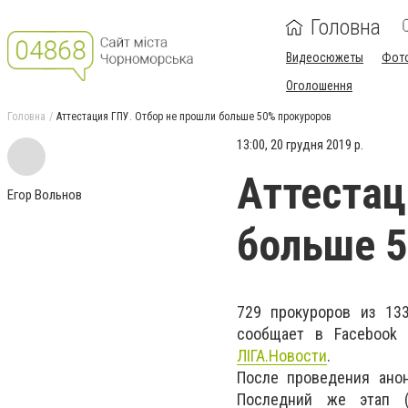
Головна
Видеосюжеты
Фот
Оголошення
Головна
Аттестация ГПУ. Отбор не прошли больше 50% прокуроров
13:00, 20 грудня 2019 р.
Аттестац
Егор Вольнов
больше 5
729 прокуроров из 13
сообщает в Facebook 
ЛIГА.Новости
.
После проведения анон
Последний же этап (