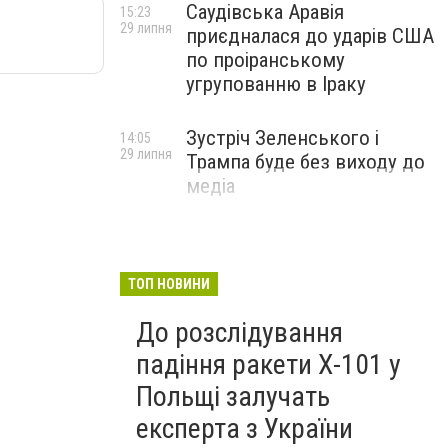
Саудівська Аравія
15:23
29 липня
приєдналася до ударів США
по проіранському
угрупованню в Іраку
Зустріч Зеленського і
14:05
29 липня
Трампа буде без виходу до
медіа
ТОП НОВИНИ
До розслідування
падіння ракети Х-101 у
Польщі залучать
експерта з України