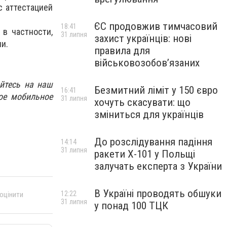
с аттестацией
ЄС продовжив тимчасовий
18:41
 в частности,
31 липня
захист українців: нові
и.
правила для
військовозобов’язаних
йтесь на наш
Безмитний ліміт у 150 євро
16:41
ое мобильное
31 липня
хочуть скасувати: що
зміниться для українців
До розслідування падіння
14:14
31 липня
ракети Х-101 у Польщі
залучать експерта з України
В Україні проводять обшуки
12:22
 оцінити
31 липня
у понад 100 ТЦК