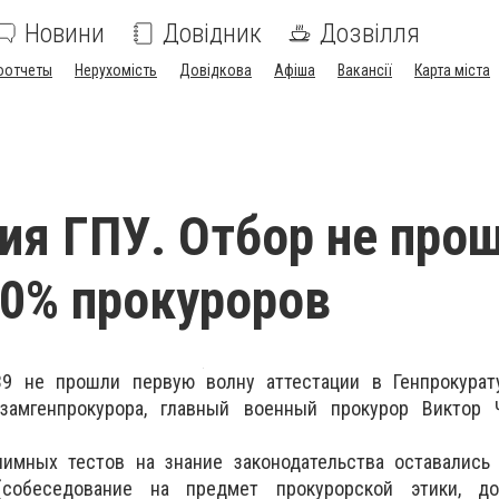
Новини
Довідник
Дозвілля
оотчеты
Нерухомість
Довідкова
Афіша
Вакансії
Карта міста
ия ГПУ. Отбор не про
0% прокуроров
39 не прошли первую волну аттестации в Генпрокурат
замгенпрокурора, главный военный прокурор Виктор 
имных тестов на знание законодательства оставались 
собеседование на предмет прокурорской этики, до