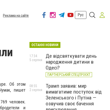
Рус
Реклама на сайте
ОСТАННІ НОВИНИ
шли
Де відсвяткувати день
17:34
5 серпня
народження дитини в
Одесі?
ПАРТНЕРСЬКИЙ СПЕЦПРОЄКТ
уре. Об этом
Трамп заявив: мир
08:55
Чумак, пишет
2 серпня
вимагатиме поступок від
Зеленського і Путіна —
769 человек.
озвучив своє бачення
бродетели и
врегулювання