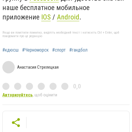
наше бесплатное мобильное
приложение
IOS
/
Android
.
Якщо ви помітили помилку, виділіть необхідний текст і натисніть Ctrl + Enter, щоб
повідомити про це редакцію
#кдюсш
#Черноморск
#спорт
#гандбол
Анастасия Стрелецкая
0,0
Авторизуйтесь
, щоб оцінити