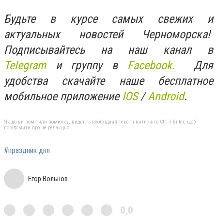
Будьте в курсе самых свежих и
актуальных новостей Черноморска!
Подписывайтесь на наш канал в
Telegram
и группу в
Facebook.
Для
удобства скачайте наше бесплатное
мобильное приложение
IOS
/
An
d
roid
.
Якщо ви помітили помилку, виділіть необхідний текст і натисніть Ctrl + Enter, щоб
повідомити про це редакцію
#праздник дня
Егор Вольнов
0,0