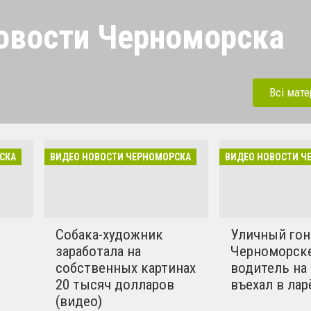
овости Черноморска
орска. Будь в курсе самых
льных новостей
Всі мате
одписывайся на наш канал
уппу в Facebook. Для
й наше бесплатное
СКА
ВИДЕО НОВОСТИ ЧЕРНОМОРСКА
ВИДЕО НОВОСТИ Ч
жение IOS / Android.
Собака-художник
Уличный гон
заработала на
Черноморск
м
собственных картинах
водитель на
20 тысяч долларов
въехал в лар
(видео)