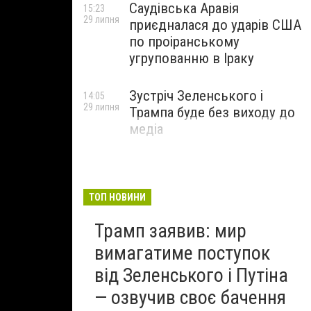
Саудівська Аравія
15:23
29 липня
приєдналася до ударів США
по проіранському
угрупованню в Іраку
Зустріч Зеленського і
14:05
29 липня
Трампа буде без виходу до
медіа
ТОП НОВИНИ
Трамп заявив: мир
вимагатиме поступок
від Зеленського і Путіна
— озвучив своє бачення