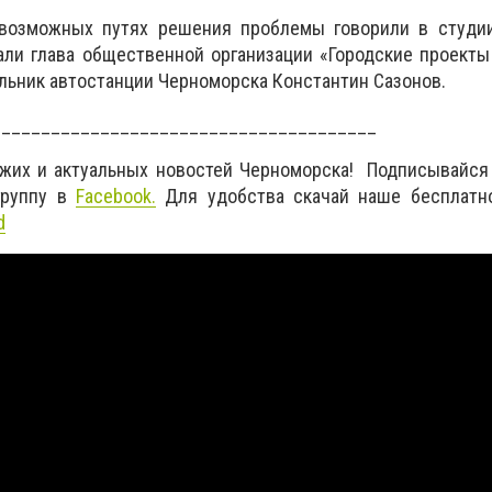
возможных путях решения проблемы говорили в студии
али глава общественной организации «Городские проект
льник автостанции Черноморска Константин Сазонов.
_______________________________________
ежих и актуальных новостей Черноморска! Подписывайся
руппу в
Facebook.
Для удобства скачай наше бесплатн
d