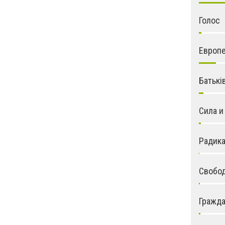
Голос
Европе
Батькі
Сила и
Радика
Свобо
Гражда