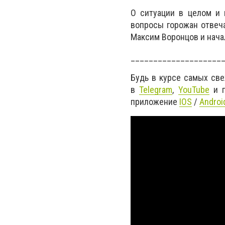
О ситуации в целом и 
вопросы горожан отвеч
Максим Воронцов и нача
____________________
Будь в курсе самых св
в
Telegram
,
YouTube
и г
приложение
IOS
/
Androi