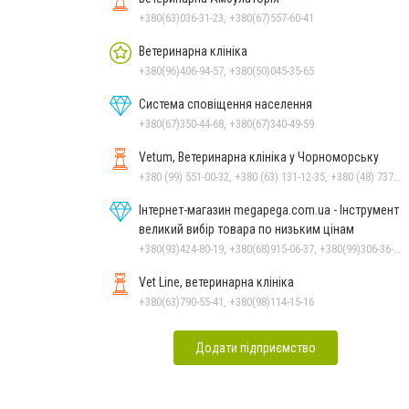
+380(63)036-31-23, +380(67)557-60-41
Ветеринарна клініка
+380(96)406-94-57, +380(50)045-35-65
Система сповіщення населення
+380(67)350-44-68, +380(67)340-49-59
Vetum, Ветеринарна клініка у Чорноморську
+380 (99) 551-00-32, +380 (63) 131-12-35, +380 (48) 737-69-48, +380 (66) 784-33-31
Інтернет-магазин megapega.com.ua - Інструмент
великий вибір товара по низьким цінам
+380(93)424-80-19, +380(68)915-06-37, +380(99)306-36-14
Vet Line, ветеринарна клініка
+380(63)790-55-41, +380(98)114-15-16
Додати підприємство