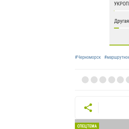
УКРОП
Другая
#Черноморск
#маршрутное
СПЕЦТЕМА