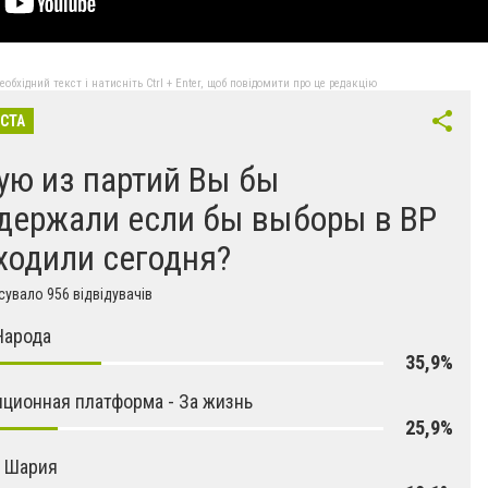
бхідний текст і натисніть Ctrl + Enter, щоб повідомити про це редакцію
ІСТА
ую из партий Вы бы
держали если бы выборы в ВР
ходили сегодня?
увало 956 відвідувачів
Народа
35,9%
ционная платформа - За жизнь
25,9%
я Шария