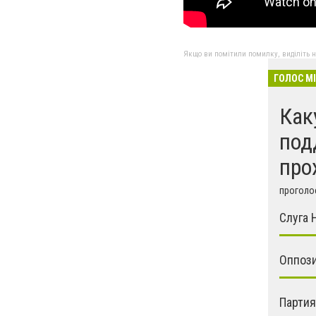
Якщо ви помітили помилку, виділіть нео
ГОЛОС М
Как
под
про
проголос
Слуга 
Оппози
Парти