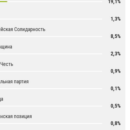
19,1%
1,3%
йская Солидарность
8,5%
вщина
2,3%
 Честь
0,9%
льная партия
0,1%
да
0,5%
нская позиция
0,8%