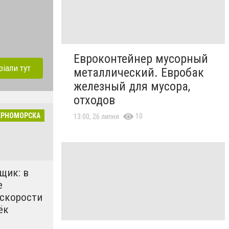
Евроконтейнер мусорный
ріали тут
металлический. Евробак
железный для мусора,
отходов
ЕРНОМОРСКА
10
13:00, 26 липня
щик: в
е
 скорости
ёк