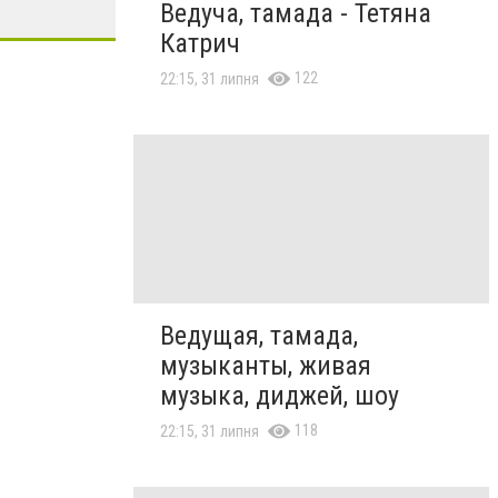
Ведуча, тамада - Тетяна
Катрич
122
22:15, 31 липня
Ведущая, тамада,
музыканты, живая
музыка, диджей, шоу
118
22:15, 31 липня