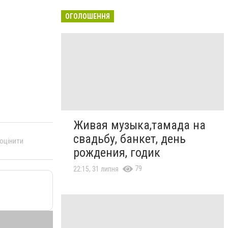
ОГОЛОШЕННЯ
Живая музыка,тамада на
свадьбу, банкет, день
 оцінити
рождения, годик
79
22:15, 31 липня