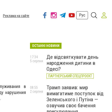
Рус
Реклама на сайте
ОСТАННІ НОВИНИ
Де відсвяткувати день
17:34
5 серпня
народження дитини в
Одесі?
ПАРТНЕРСЬКИЙ СПЕЦПРОЄКТ
луживания в
Трамп заявив: мир
08:55
2 серпня
ду нарушения
вимагатиме поступок від
.
Зеленського і Путіна —
озвучив своє бачення
врегулювання