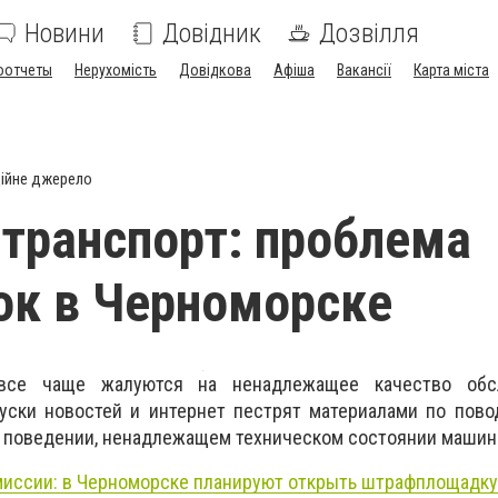
Новини
Довідник
Дозвілля
оотчеты
Нерухомість
Довідкова
Афіша
Вакансії
Карта міста
ійне джерело
транспорт: проблема
ок в Черноморске
все чаще жалуются на ненадлежащее качество обс
уски новостей и интернет пестрят материалами по пово
 поведении, ненадлежащем техническом состоянии машин
миссии: в Черноморске планируют открыть штрафплощадку