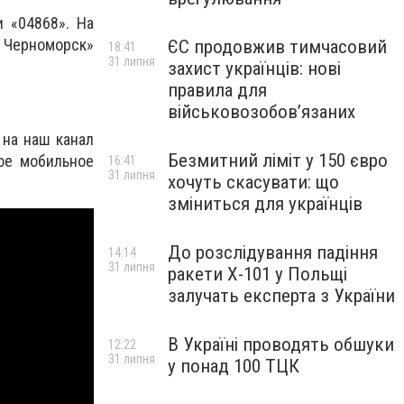
 «04868». На
ы Черноморск»
ЄС продовжив тимчасовий
18:41
31 липня
захист українців: нові
правила для
військовозобов’язаних
 на наш канал
Безмитний ліміт у 150 євро
ое мобильное
16:41
31 липня
хочуть скасувати: що
зміниться для українців
До розслідування падіння
14:14
31 липня
ракети Х-101 у Польщі
залучать експерта з України
В Україні проводять обшуки
12:22
31 липня
у понад 100 ТЦК