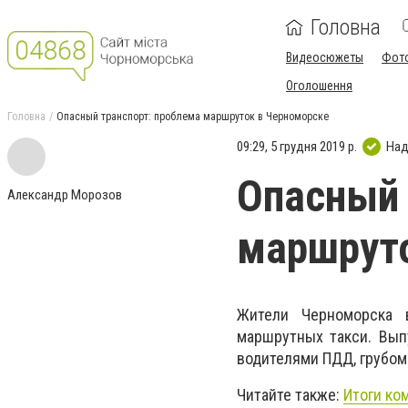
Головна
Видеосюжеты
Фот
Оголошення
Головна
Опасный транспорт: проблема маршруток в Черноморске
09:29, 5 грудня 2019 р.
Над
Опасный 
Александр Морозов
маршрут
Жители Черноморска 
маршрутных такси. Вып
водителями ПДД, грубом
Читайте также:
Итоги ко