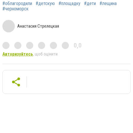
#облагородили
#детскую
#площадку
#дети
#лещина
#черноморск
Анастасия Стрелецкая
0,0
Авторизуйтесь
, щоб оцінити