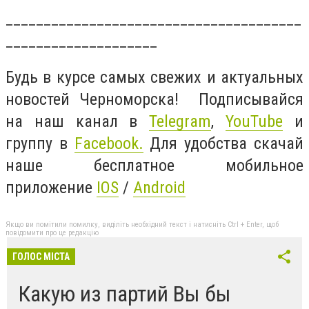
_______________________________________
____________________
Будь в курсе самых свежих и актуальных
новостей Черноморска! Подписывайся
на наш канал в
Telegram
,
YouTube
и
группу в
Facebook.
Для удобства скачай
наше бесплатное мобильное
приложение
IOS
/
Android
Якщо ви помітили помилку, виділіть необхідний текст і натисніть Ctrl + Enter, щоб
повідомити про це редакцію
ГОЛОС МІСТА
Какую из партий Вы бы