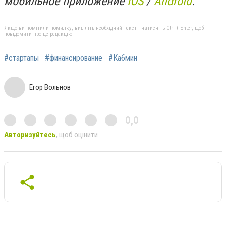
мобильное приложение
IOS
/
An
d
roid
.
Якщо ви помітили помилку, виділіть необхідний текст і натисніть Ctrl + Enter, щоб
повідомити про це редакцію
#стартапы
#финансирование
#Кабмин
Егор Вольнов
0,0
Авторизуйтесь
, щоб оцінити