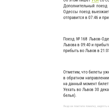
Дополнительный поезд 
Одессы поезд выезжает 
отправится в 07:46 и при
Поезд №168 Львов-Одесс
Львова в 09:40 и прибыт
прибыть во Львов в 21:0
Отметим, что билеты уже
в обратном направлении)
на данный момент билето
Уехать во Львов 30 дека
белья).
Якщо ви помітили помилку, виділіть нео