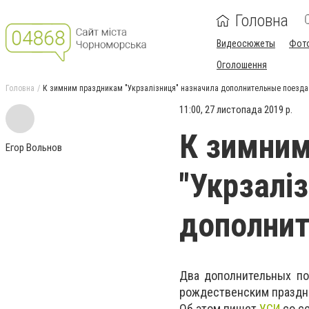
Головна
Видеосюжеты
Фот
Оголошення
Головна
К зимним праздникам "Укрзалізниця" назначила дополнительные поезда
11:00, 27 листопада 2019 р.
К зимни
Егор Вольнов
"Укрзалі
дополнит
Два дополнительных по
рождественским праздн
Об этом пишет
УСИ
со сс