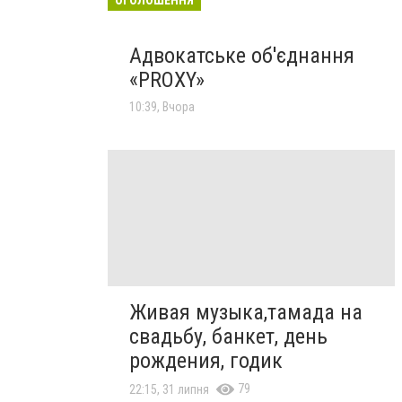
Адвокатське об'єднання
«PROXY»
10:39, Вчора
Живая музыка,тамада на
свадьбу, банкет, день
рождения, годик
79
22:15, 31 липня