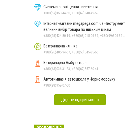
Система сповіщення населення
+380(67)350-44-68, +380(67)340-49-59
Інтернет-магазин megapega.com.ua - Інструмент
великий вибір товара по низьким цінам
+380(93)424-80-19, +380(68)915-06-37, +380(99)306-36-14
Ветеринарна клініка
+380(96)406-94-57, +380(50)045-35-65
Ветеринарна Амбулаторія
+380(63)036-31-23, +380(67)557-60-41
Автогимназія автошкола у Чорноморську
+380(93)952-07-50
Додати підприємство
ОГОЛОШЕННЯ