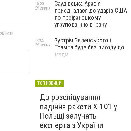
Саудівська Аравія
15:23
29 липня
приєдналася до ударів США
по проіранському
угрупованню в Іраку
 оцінити
Зустріч Зеленського і
14:05
29 липня
Трампа буде без виходу до
медіа
ТОП НОВИНИ
До розслідування
падіння ракети Х-101 у
Польщі залучать
експерта з України