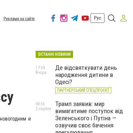
Рус
Реклама на сайте
ОСТАННІ НОВИНИ
Де відсвяткувати день
17:34
Вчора
народження дитини в
Одесі?
ПАРТНЕРСЬКИЙ СПЕЦПРОЄКТ
су
Трамп заявив: мир
08:55
2 серпня
вимагатиме поступок від
Зеленського і Путіна —
новогодним и
озвучив своє бачення
врегулювання