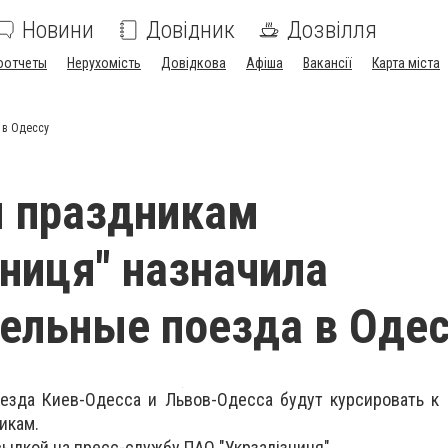
Новини
Довідник
Дозвілля
оотчеты
Нерухомість
Довідкова
Афіша
Вакансії
Карта міста
 в Одессу
м праздникам
зниця" назначила
ельные поезда в Одес
езда Киев-Одесса и Львов-Одесса будут курсировать к 
икам.
ылкой на пресс-службу ПАО "Укрзалізниця".