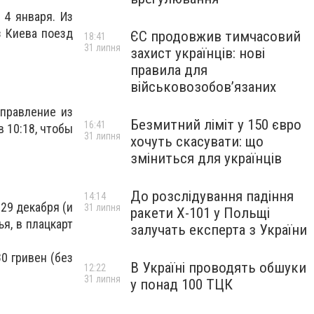
4 января. Из
з Киева поезд
ЄС продовжив тимчасовий
18:41
31 липня
захист українців: нові
правила для
військовозобов’язаних
тправление из
Безмитний ліміт у 150 євро
16:41
в 10:18, чтобы
31 липня
хочуть скасувати: що
зміниться для українців
До розслідування падіння
14:14
 29 декабря (и
31 липня
ракети Х-101 у Польщі
я, в плацкарт
залучать експерта з України
0 гривен (без
В Україні проводять обшуки
12:22
31 липня
у понад 100 ТЦК