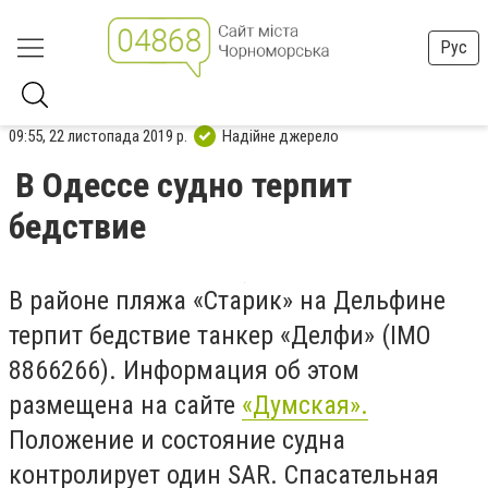
Рус
09:55, 22 листопада 2019 р.
Надійне джерело
В Одессе судно терпит
бедствие
В
районе пляжа «Старик» на Дельфине
т
ерп
ит
бедствие танкер «Делфи» (IMO
8866266)
. Информация об
э
том
размещена на сайте
«Думская».
Положение и состояние судна
контролирует один SAR. Спасательная