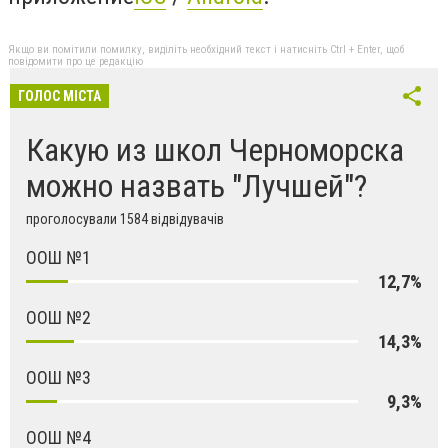
Якщо ви помітили помилку, виділіть необхідний текст і натисніть Ctrl + Enter, щоб
повідомити про це редакцію
ГОЛОС МІСТА
Какую из школ Черноморска
можно назвать "Лучшей"?
проголосували 1584 відвідувачів
ООШ №1
12,7%
ООШ №2
14,3%
ООШ №3
9,3%
ООШ №4