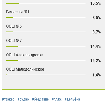
15,5%
Гимназия №1
8,5%
ООШ №6
8,7%
ООШ №7
14,4%
ООШ Александровка
15,2%
ООШ Малодолинское
1,4%
#танкер
#судно
#бедствие
#пляж
#дельфин