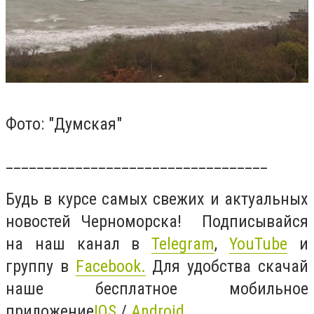
Фото: "Думская"
__________________________________
Будь в курсе самых свежих и актуальных
новостей Черноморска! Подписывайся
на наш канал в
Telegram
,
YouTube
и
группу в
Facebook
.
Для удобства скачай
наше бесплатное мобильное
приложение
IOS
/
Android
.