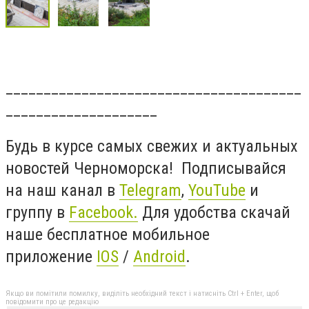
_______________________________________
____________________
Будь в курсе самых свежих и актуальных
новостей Черноморска! Подписывайся
на наш канал в
Telegram
,
YouTube
и
группу в
Facebook.
Для удобства скачай
наше бесплатное мобильное
приложение
IOS
/
Android
.
Якщо ви помітили помилку, виділіть необхідний текст і натисніть Ctrl + Enter, щоб
повідомити про це редакцію