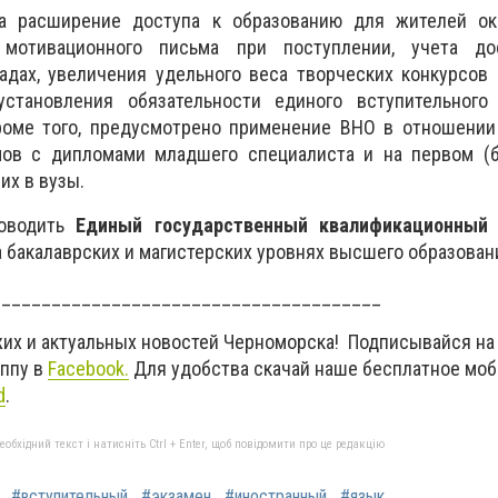
а расширение доступа к образованию для жителей ок
 мотивационного письма при поступлении, учета д
дах, увеличения удельного веса творческих конкурсов 
установления обязательности единого вступительного
роме того, предусмотрено применение ВНО в отношении
мов с дипломами младшего специалиста и на первом (б
их в вузы.
роводить
Единый государственный квалификационный 
а бакалаврских и магистерских уровнях высшего образован
_______________________________________
жих и актуальных новостей Черноморска! Подписывайся на
уппу в
Facebook.
Для удобства скачай наше бесплатное мо
d
.
бхідний текст і натисніть Ctrl + Enter, щоб повідомити про це редакцію
#вступительный
#экзамен
#иностранный
#язык