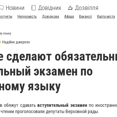
Новини
Довідник
Дозвілля
оотчеты
Нерухомість
Довідкова
Афіша
Вакансії
Карта міста
му языку
Надійне джерело
е сделают обязатель
льный экзамен по
ному языку
ов обяжут сдавать
вступительный экзамен
по иностранно
 чтении проголосовали депутаты Верховной рады.