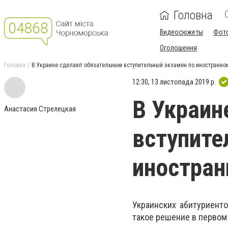
Головна
Видеосюжеты
Фот
Оголошення
Головна
В Украине сделают обязательным вступительный экзамен по иностранно
12:30, 13 листопада 2019 р.
В Украин
Анастасия Стрелецкая
вступите
иностран
Украинских абитуриент
такое решение в первом