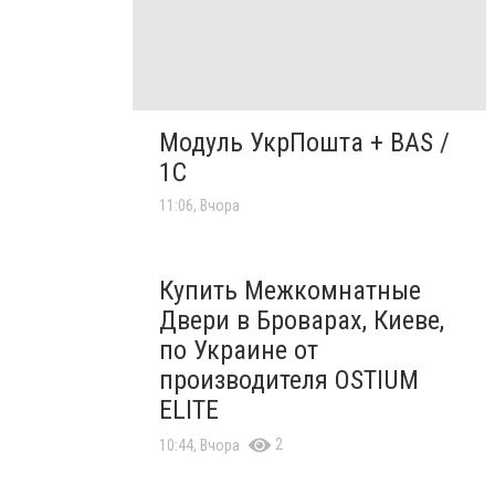
Модуль УкрПошта + BAS /
1C
11:06, Вчора
Купить Межкомнатные
Двери в Броварах, Киеве,
по Украине от
производителя OSTIUM
ELITE
2
10:44, Вчора