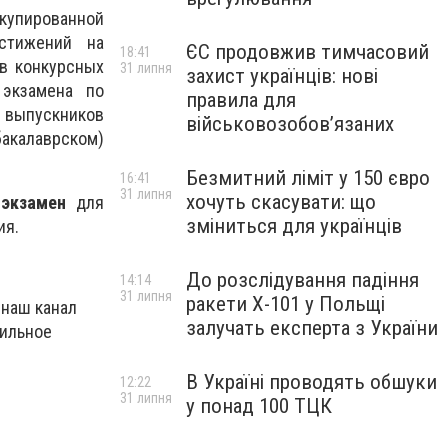
купированной
остижений на
ЄС продовжив тимчасовий
18:41
в конкурсных
31 липня
захист українців: нові
 экзамена по
правила для
 выпускников
військовозобов’язаних
акалаврском)
Безмитний ліміт у 150 євро
16:41
31 липня
хочуть скасувати: що
экзамен
для
зміниться для українців
ия.
До розслідування падіння
14:14
31 липня
ракети Х-101 у Польщі
 наш канал
залучать експерта з України
бильное
В Україні проводять обшуки
12:22
31 липня
у понад 100 ТЦК