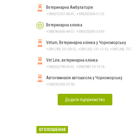
Ветеринарна Амбулаторія
+380(67)557-60-41, +380(63)036-31-23
Ветеринарна клініка
+380(96)406-94-57, +380(50)045-35-65
Vetum, Ветеринарна клініка у Чорноморську
+380 (99) 551-00-32, +380 (63) 131-12-35, +380 (48) 737-69-48, +380 (66) 784-33-31
Vet Line, ветеринарна клініка
+380(63)790-55-41, +380(98)114-15-16
Автогимназія автошкола у Чорноморську
+380(93)952-07-50
Додати підприємство
ОГОЛОШЕННЯ