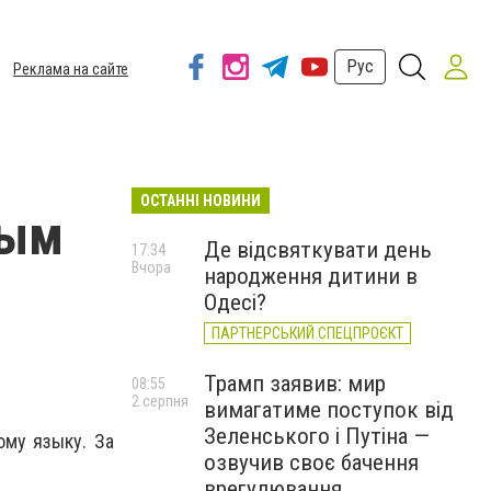
Рус
Реклама на сайте
ОСТАННІ НОВИНИ
ным
Де відсвяткувати день
17:34
Вчора
народження дитини в
Одесі?
ПАРТНЕРСЬКИЙ СПЕЦПРОЄКТ
Трамп заявив: мир
08:55
2 серпня
вимагатиме поступок від
Зеленського і Путіна —
му языку. За
озвучив своє бачення
врегулювання