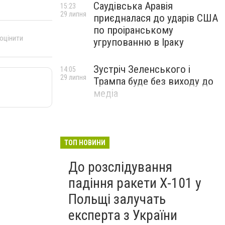
Саудівська Аравія
15:23
29 липня
приєдналася до ударів США
по проіранському
 оцінити
угрупованню в Іраку
Зустріч Зеленського і
14:05
29 липня
Трампа буде без виходу до
медіа
ТОП НОВИНИ
До розслідування
падіння ракети Х-101 у
Польщі залучать
експерта з України