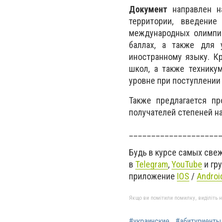
Документ
направлен н
территории, введение
международных олимпиа
баллах, а также для 
иностранному языку. К
школ, а также технику
уровне при поступлении 
Также предлагается п
получателей степеней н
____________________
Будь в курсе самых све
в
Telegram
,
YouTube
и гр
приложение
IOS
/
Androi
Якщо ви помітили помилку, виділіть нео
#украинские
#абитуриенты