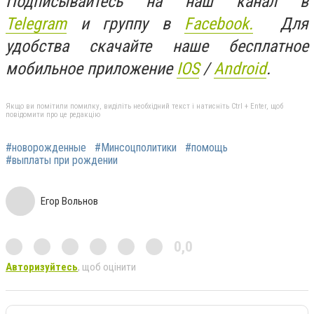
Подписывайтесь на наш канал в
Telegram
и группу в
Facebook.
Для
удобства скачайте наше бесплатное
мобильное приложение
IOS
/
An
d
roid
.
Якщо ви помітили помилку, виділіть необхідний текст і натисніть Ctrl + Enter, щоб
повідомити про це редакцію
#новорожденные
#Минсоцполитики
#помощь
#выплаты при рождении
Егор Вольнов
0,0
Авторизуйтесь
, щоб оцінити