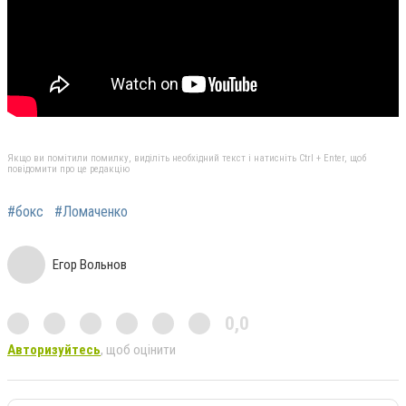
Якщо ви помітили помилку, виділіть необхідний текст і натисніть Ctrl + Enter, щоб
повідомити про це редакцію
#бокс
#Ломаченко
Егор Вольнов
0,0
Авторизуйтесь
, щоб оцінити