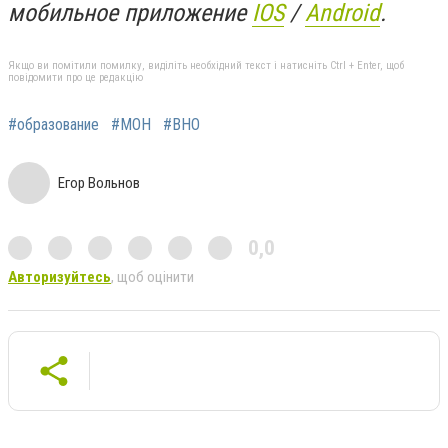
мобильное приложение
IOS
/
An
d
roid
.
Якщо ви помітили помилку, виділіть необхідний текст і натисніть Ctrl + Enter, щоб
повідомити про це редакцію
#образование
#МОН
#ВНО
Егор Вольнов
0,0
Авторизуйтесь
, щоб оцінити