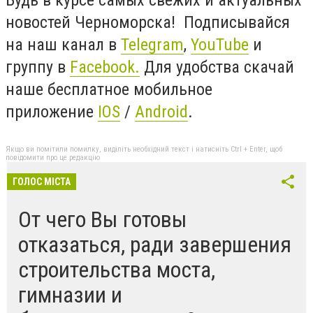
новостей Черноморска! Подписывайся
на наш канал в
Telegram
,
YouTube
и
группу в
Facebook.
Для удобства скачай
наше бесплатное мобильное
приложение
IOS
/
Android
.
Якщо ви помітили помилку, виділіть необхідний текст і натисніть Ctrl + Enter, щоб
повідомити про це редакцію
ГОЛОС МІСТА
От чего Вы готовы
отказаться, ради завершения
строительства моста,
гимназии и