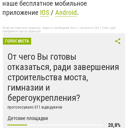
наше бесплатное мобильное
приложение
IOS
/
Android
.
Якщо ви помітили помилку, виділіть необхідний текст і натисніть Ctrl + Enter, щоб
повідомити про це редакцію
ГОЛОС МІСТА
От чего Вы готовы
отказаться, ради завершения
строительства моста,
гимназии и
берегоукрепления?
проголосувало 611 відвідувачів
Детские площадки
20,8%