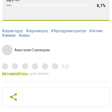
6,1%
#укравтодор
#черноморск
#Укргидрометцентре
#летние
#зимние
#шины
Анастасия Стрелецкая
0,0
Авторизуйтесь
, щоб оцінити