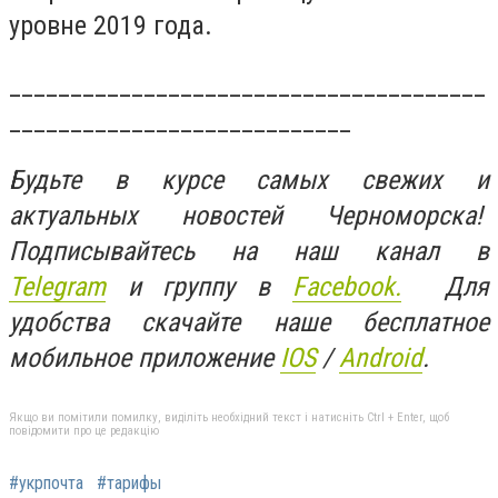
уровне 2019 года.
_______________________________________
____________________________
Будьте в курсе самых свежих и
актуальных новостей Черноморска!
Подписывайтесь на наш канал в
Telegram
и группу в
Facebook.
Для
удобства скачайте наше бесплатное
мобильное приложение
IOS
/
An
d
roid
.
Якщо ви помітили помилку, виділіть необхідний текст і натисніть Ctrl + Enter, щоб
повідомити про це редакцію
#укрпочта
#тарифы