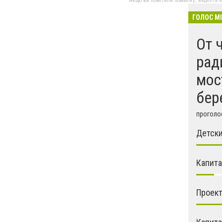
Якщо ви помітили помилку, виділіть нео
ГОЛОС М
От 
рад
мос
бер
проголос
Детск
Капита
Проек