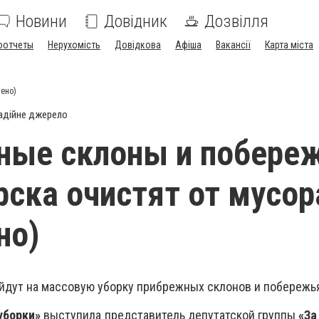
Новини
Довідник
Дозвілля
оотчеты
Нерухомість
Довідкова
Афіша
Вакансії
Карта міста
ено)
адійне джерело
ные склоны и побере
ска очистят от мусор
но)
дут на массовую уборку прибрежных склонов и побережь
уборки»
выступила представитель депутатской группы
«За