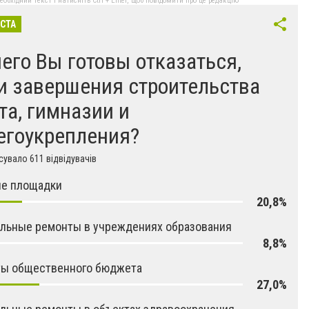
бхідний текст і натисніть Ctrl + Enter, щоб повідомити про це редакцію
ІСТА
чего Вы готовы отказаться,
и завершения строительства
та, гимназии и
егоукрепления?
увало 611 відвідувачів
ие площадки
20,8%
льные ремонты в учреждениях образования
8,8%
ты общественного бюджета
27,0%