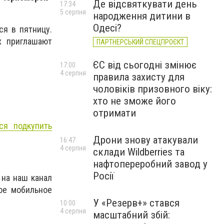
Де відсвяткувати день
17:34
5 серпня
народження дитини в
Одесі?
ся в пятницу.
х приглашают
ПАРТНЕРСЬКИЙ СПЕЦПРОЄКТ
ЄС від сьогодні змінює
17:00
4 серпня
правила захисту для
чоловіків призовного віку:
хто не зможе його
отримати
ся подкупить
Дрони знову атакували
16:47
4 серпня
склади Wildberries та
нафтопереробний завод у
Росії
 на наш канал
ое мобильное
У «Резерв+» стався
10:00
4 серпня
масштабний збій: