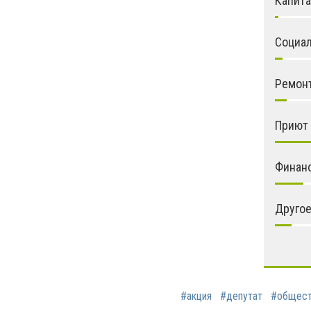
Капита
Социа
Ремонт
Приют 
Финанс
Друго
#акция
#депутат
#общест