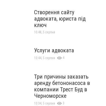
Створення сайту
адвоката, юриста під
ключ
10:48, 5 серпня
Услуги адвоката
4
10:44, 5 серпня
Три причины заказать
аренду бетононасоса в
компании Трест Буд в
Черноморске
3
10:34, 5 серпня