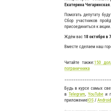
Екатерина Чегаринская
.
Помогать депутату буду
Сбор участников прой
присоединиться к акции.
Ждём вас
18 октября в 7
Вместе сделаем наш гор
Читайте также:
150 дол
пограничника
____________________
Будь в курсе самых св
в
Telegram
,
YouTube
и г
приложение
IOS
/
Androi