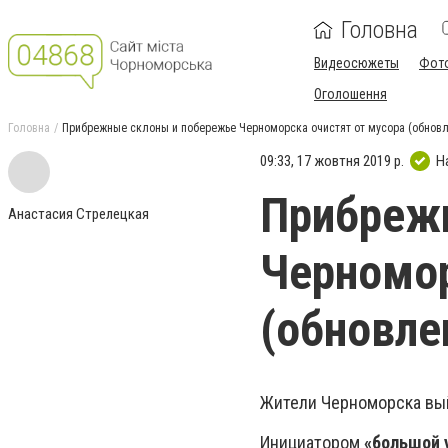
Головна
Видеосюжеты
Фот
Оголошення
Головна
Прибрежные склоны и побережье Черноморска очистят от мусора (обновл
09:33, 17 жовтня 2019 р.
Н
Прибреж
Анастасия Стрелецкая
Черномор
(обновле
Жители Черноморска вый
Инициатором
«большой 