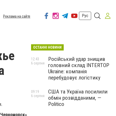
Рус
Реклама на сайте
ОСТАННІ НОВИНИ
жье
Російський удар знищив
12:43
6 серпня
головний склад INTERTOP
а
Ukraine: компанія
перебудовує логістику
США та Україна посилили
09:19
6 серпня
обмін розвідданими, —
Politico
я.
 Черноморск»