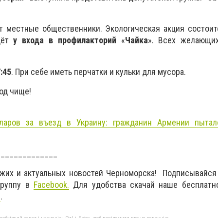
т местные общественники. Экологическая акция состоит
дёт
у входа в профилакторий
«
Чайка
». Всех желающи
:45
. При себе иметь перчатки и кульки для мусора.
од чище!
ларов за въезд в Украину: гражданин Армении пытал
______________
ежих и актуальных новостей Черноморска! Подписывайся
руппу в
Facebook
.
Для удобства скачай наше бесплатн
d
.