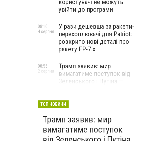
користувачі не можуть
увійти до програми
У рази дешевша за ракети-
08:10
4 серпня
перехоплювачі для Patriot:
розкрито нові деталі про
ракету FP-7.x
Трамп заявив: мир
08:55
2 серпня
вимагатиме поступок від
Зеленського і Путіна —
озвучив своє бачення
врегулювання
ТОП НОВИНИ
Трамп заявив: мир
вимагатиме поступок
від Зеленського і Путіна