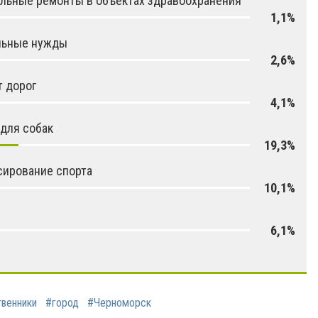
льные ремонты в объектах здравоохранения
1,1%
льные нужды
2,6%
 дорог
4,1%
для собак
19,3%
ирование спорта
10,1%
е
6,1%
венники
#город
#Черноморск