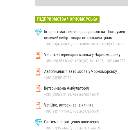
ПІДПРИЄМСТВА ЧОРНОМОРСЬКА
Інтернет-магазин megapega.com.ua - Інструмент
великий вибір товара по низьким цінам
+380(93)424-80-19, +380(68)915-06-37, +380(99)306-36-14
Vetum, Ветеринарна клініка у Чорноморську
+380 (99) 551-00-32, +380 (63) 131-12-35, +380 (48) 737-69-48, +380 (66) 784-33-31
Автогимназія автошкола у Чорноморську
+380(93)952-07-50
Ветеринарна Амбулаторія
+380(63)036-31-23, +380(67)557-60-41
Vet Line, ветеринарна клініка
+380(98)114-15-16, +380(63)790-55-41
Система сповіщення населення
+380(67)350-44-68, +380(67)340-49-59