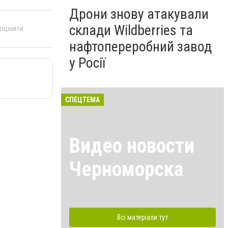
Дрони знову атакували
склади Wildberries та
 оцінити
нафтопереробний завод
у Росії
СПЕЦТЕМА
Видео новости
Черноморска
Всі матеріали тут