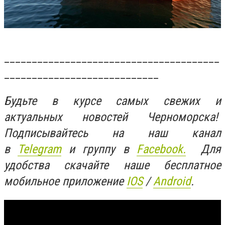
_______________________________________
____________________________
Будьте в курсе самых свежих и
актуальных новостей Черноморска!
Подписывайтесь на наш канал
в
Telegram
и группу в
Facebook.
Для
удобства скачайте наше бесплатное
мобильное приложение
IOS
/
An
d
roid
.