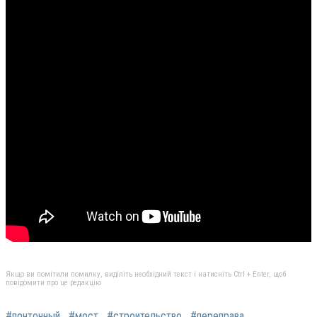
Якщо ви помітили помилку, виділіть необхідний текст і натисніть Ctrl + Enter, щоб
повідомити про це редакцію
#понтонный
#мост
#строительство
#переправа