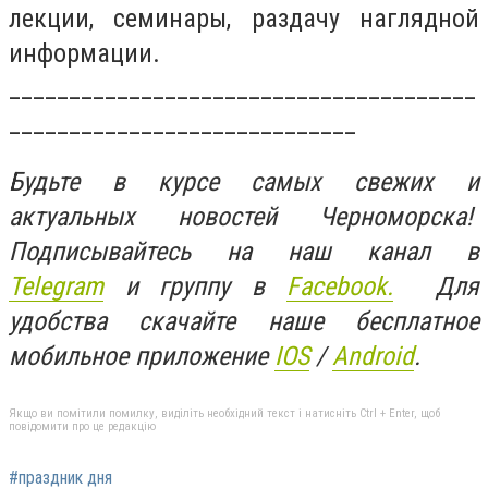
лекции, семинары, раздачу наглядной
информации.
_______________________________________
_____________________________
Будьте в курсе самых свежих и
актуальных новостей Черноморска!
Подписывайтесь на наш канал в
Telegram
и группу в
Facebook.
Для
удобства скачайте наше бесплатное
мобильное приложение
IOS
/
An
d
roid
.
Якщо ви помітили помилку, виділіть необхідний текст і натисніть Ctrl + Enter, щоб
повідомити про це редакцію
#праздник дня