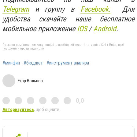
Telegram
и группу в
Facebook.
Для
удобства скачайте наше бесплатное
мобильное приложение
IOS
/
An
d
roid
.
Якщо ви помітили помилку, виділіть необхідний текст і натисніть Ctrl + Enter, щоб
повідомити про це редакцію
#минфин
#бюджет
#инструмент анализа
Егор Вольнов
0,0
Авторизуйтесь
, щоб оцінити