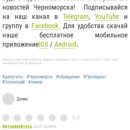
новостей Черноморска! Подписывайся
на наш канал в
Telegram
,
YouTube
и
группу в
Facebook
.
Для удобства скачай
наше бесплатное мобильное
приложение
IOS
/
Android
.
Якщо ви помітили помилку, виділіть необхідний текст і натисніть Ctrl + Enter, щоб
повідомити про це редакцію
#депутаты
#Черноморск
#обращение
#Президент
#Зеленский
#земли
Денис
0,0
Авторизуйтесь
, щоб оцінити