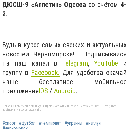
ДЮСШ-9 «Атлетик» Одесса
со счётом
4-
2
.
__________________________________
Будь в курсе самых свежих и актуальных
новостей Черноморска! Подписывайся
на наш канал в
Telegram
,
YouTube
и
группу в
Facebook
.
Для удобства скачай
наше бесплатное мобильное
приложение
IOS
/
Android
.
Якщо ви помітили помилку, виділіть необхідний текст і натисніть Ctrl + Enter, щоб
повідомити про це редакцію
#спорт
#футбол
#чемпионат
#украины
#каплун
#черноморск