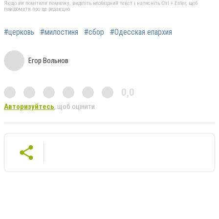
Якщо ви помітили помилку, виділіть необхідний текст і натисніть Ctrl + Enter, щоб
повідомити про це редакцію
#церковь
#милостиня
#сбор
#Одесская епархия
Егор Вольнов
0,0
Авторизуйтесь
, щоб оцінити