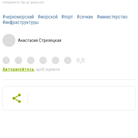
повідомити про це редакцію
#черноморский
#морской
#порт
#сечкин
#министерство
#инфраструктуры
Анастасия Стрелецкая
0,0
Авторизуйтесь
, щоб оцінити