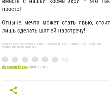
вместе с нашей косметикой – это так
просто!
Отныне мечта может стать явью, стоит
лишь сделать шаг ей навстречу!
Якщо ви помітили помилку, виділіть необхідний текст і натисніть Ctrl + Enter, щоб
повідомити про це редакцію
0,0
Авторизуйтесь
, щоб оцінити