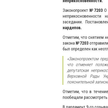
неприкосновенности.
Законопроект
№7203
О 
неприкосновенности 
заседании. Постановл
нардепов.
Отметим, что снятием н
закона
№7203
отправили
был определен как неот
«Законопроектом пред
что отменяет положе
депутатская неприко
Верховной Рады Укр
пояснительной записке
Отметим, что в течени
пообещали рассмотреть 
В парламент 9-го созыва