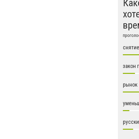
Как
хот
вре
проголос
снятие
закон 
рынок 
уменьш
русски