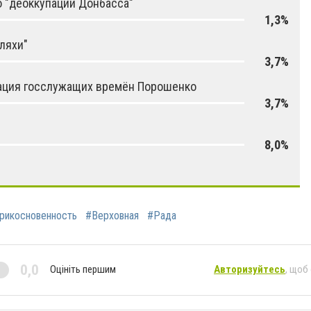
о "деоккупации Донбасса"
1,3%
ляхи"
3,7%
ация госслужащих времён Порошенко
3,7%
8,0%
рикосновенность
#Верховная
#Рада
0,0
Оцініть першим
Авторизуйтесь
, щоб