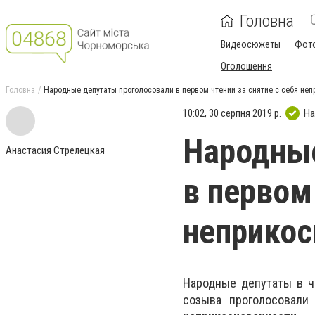
Головна
Видеосюжеты
Фот
Оголошення
Головна
Народные депутаты проголосовали в первом чтении за снятие с себя не
10:02, 30 серпня 2019 р.
На
Народные
Анастасия Стрелецкая
в первом
неприкос
Народные депутаты в ч
созыва проголосовали