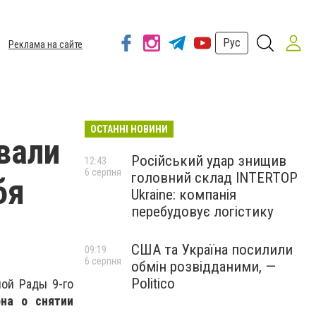
Рус
Реклама на сайте
ОСТАННІ НОВИНИ
вали
Російський удар знищив
12:43
6 серпня
головний склад INTERTOP
бя
Ukraine: компанія
перебудовує логістику
США та Україна посилили
09:19
6 серпня
обмін розвідданими, —
Politico
ной Рады 9-го
она о снятии