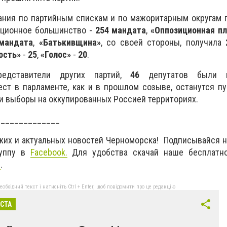
вания по партийным спискам и по мажоритарным округам
ционное большинство -
254 мандата
,
«Оппозиционная пл
мандата
,
«Батькивщина»
, со своей стороны, получила
ость»
-
25
,
«Голос»
-
20
.
дставители других партий,
46
депутатов были и
ест в парламенте, как и в прошлом созыве, останутся пу
 выборы на оккупированных Россией территориях.
______________
жих и актуальных новостей Черноморска! Подписывайся н
уппу в
Facebook
.
Для удобства скачай наше бесплатн
d
.
бхідний текст і натисніть Ctrl + Enter, щоб повідомити про це редакцію
ІСТА