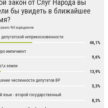
ой закон от Слуг Народа вы
ели бы увидеть в ближайшее
мя?
увало 965 відвідувачів
 депутатской неприкосновенности
46,1%
про импичмент
9,6%
с\х земли
13,9%
ение численности депутатов ВР
5,3%
й язык - второй государственный
8,3%