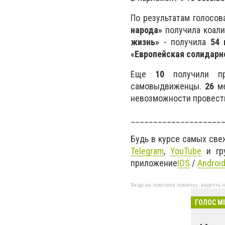
По результатам голосо
народа»
получила коали
жизнь»
- получила
54 
«Европейская солидарн
Еще
10
получили пре
самовыдвиженцы.
26
м
невозможности провести
____________________
Будь в курсе самых све
Telegram
,
YouTube
и гр
приложение
IOS
/
Androi
Якщо ви помітили помилку, виділіть нео
ГОЛОС М