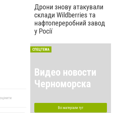
Дрони знову атакували
склади Wildberries та
нафтопереробний завод
у Росії
СПЕЦТЕМА
Видео новости
Черноморска
 оцінити
Всі матеріали тут