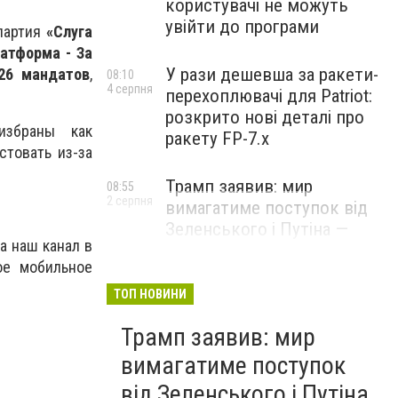
користувачі не можуть
увійти до програми
 партия
«Слуга
атформа - За
У рази дешевша за ракети-
26 мандатов
,
08:10
4 серпня
перехоплювачі для Patriot:
розкрито нові деталі про
збраны как
ракету FP-7.x
стовать из-за
Трамп заявив: мир
08:55
2 серпня
вимагатиме поступок від
Зеленського і Путіна —
а наш канал в
озвучив своє бачення
ое мобильное
врегулювання
ТОП НОВИНИ
Трамп заявив: мир
вимагатиме поступок
від Зеленського і Путіна