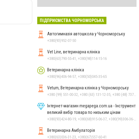
ПІДПРИЄМСТВА ЧОРНОМОРСЬКА
Автогимназія автошкола у Чорноморську
+380(93)952-07-50
Vet Line, ветеринарна клініка
+380(63)790-55-41, +380(98)114-15-16
Ветеринарна клініка
+380(96)406-94-57, +380(50)045-35-65
Vetum, Ветеринарна клініка у Чорноморську
+380 (99) 551-00-32, +380 (63) 131-12-35, +380 (48) 737-69-48, +380 (66) 784-33-31
Інтернет-магазин megapega.com.ua - Інструмент
великий вибір товара по низьким цінам
+380(93)424-80-19, +380(68)915-06-37, +380(99)306-36-14
Ветеринарна Амбулаторія
+380(63)036-31-23, +380(67)557-60-41