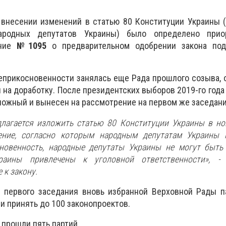
внесении изменений в статью 80 Конституции Украины (
народных депутатов Украины) было определено прио
ение
№1095
о предварительном одобрении закона п
еприкосновенности занялась еще Рада прошлого созыва, 
 на доработку. После президентских выборов 2019-го года
ложный и вынесен на рассмотрение на первом же заседани
лагается изложить статью 80 Конституции Украины в но
ние, согласно которым народным депутатам Украины г
сновенность, народные депутаты Украины не могут быть
аины привлечены к уголовной ответственности», -
 к закону.
е первого заседания вновь избранной Верховной Рады п
и принять до 100 законопроектов.
 прошли пять партий.