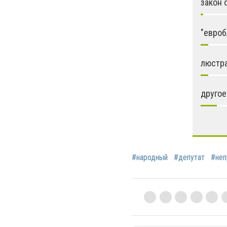
закон 
"евроб
люстр
другое
#народный
#депутат
#неп