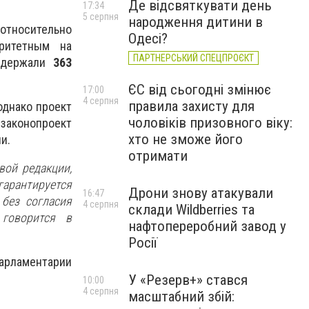
Де відсвяткувати день
17:34
5 серпня
народження дитини в
относительно
Одесі?
ритетным на
ПАРТНЕРСЬКИЙ СПЕЦПРОЄКТ
оддержали
363
ЄС від сьогодні змінює
17:00
4 серпня
правила захисту для
однако проект
чоловіків призовного віку:
 законопроект
хто не зможе його
и.
отримати
вой редакции,
арантируется
Дрони знову атакували
16:47
 без согласия
4 серпня
склади Wildberries та
 говорится в
нафтопереробний завод у
Росії
арламентарии
У «Резерв+» стався
10:00
4 серпня
масштабний збій: