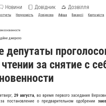
Новини
Довідник
Дозвілля
оотчеты
Нерухомість
Довідкова
Афіша
Вакансії
Карта міста
прикосновенности
дійне джерело
 депутаты проголосо
 чтении за снятие с се
новенности
етверг,
29 августа
, во время первого заседания Верхов
 за постановление о предварительном одобрении
зак