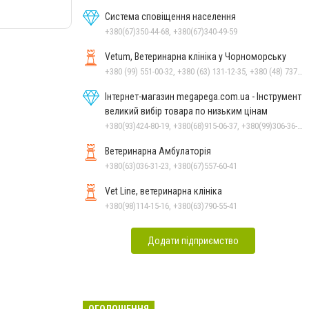
Система сповіщення населення
+380(67)350-44-68, +380(67)340-49-59
Vetum, Ветеринарна клініка у Чорноморську
+380 (99) 551-00-32, +380 (63) 131-12-35, +380 (48) 737-69-48, +380 (66) 784-33-31
Інтернет-магазин megapega.com.ua - Інструмент
великий вибір товара по низьким цінам
+380(93)424-80-19, +380(68)915-06-37, +380(99)306-36-14
Ветеринарна Амбулаторія
+380(63)036-31-23, +380(67)557-60-41
Vet Line, ветеринарна клініка
+380(98)114-15-16, +380(63)790-55-41
Додати підприємство
ОГОЛОШЕННЯ