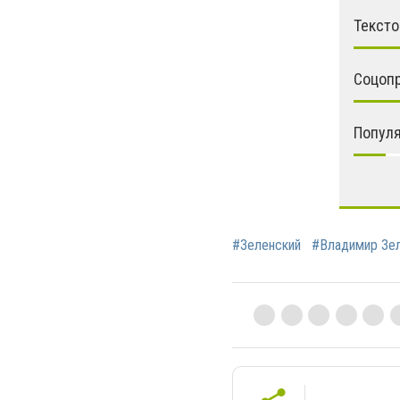
Тексто
Соцоп
Попул
#Зеленский
#Владимир Зе