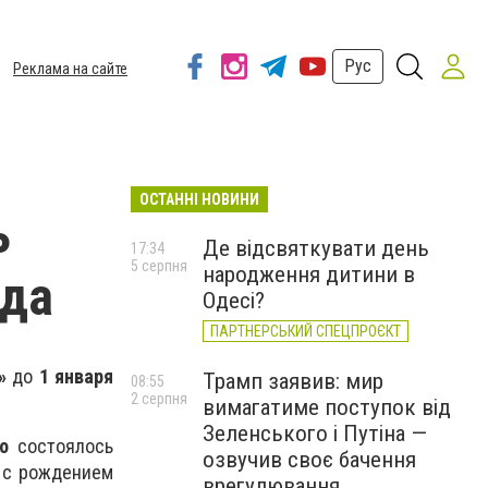
Рус
Реклама на сайте
ОСТАННІ НОВИНИ
ь
Де відсвяткувати день
17:34
5 серпня
народження дитини в
ода
Одесі?
ПАРТНЕРСЬКИЙ СПЕЦПРОЄКТ
»
до
1 января
Трамп заявив: мир
08:55
2 серпня
вимагатиме поступок від
Зеленського і Путіна —
о
состоялось
озвучив своє бачення
 с рождением
врегулювання