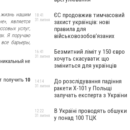
ь жизнь нашим
ЄС продовжив тимчасовий
18:41
31 липня
е», является
захист українців: нові
ссовых услуг,
правила для
ах. Я поручаю
військовозобов’язаних
 все барьеры,
Безмитний ліміт у 150 євро
16:41
31 липня
хочуть скасувати: що
 уникальный не
зміниться для українців
ет получить
10
До розслідування падіння
14:14
31 липня
ракети Х-101 у Польщі
залучать експерта з України
В Україні проводять обшуки
12:22
31 липня
у понад 100 ТЦК