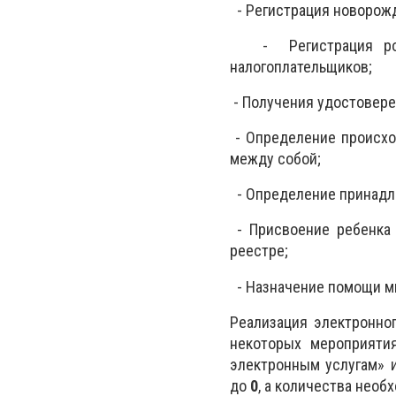
- Регистрация новорожд
- Регистрация рожде
налогоплательщиков;
- Получения удостовере
- Определение происхо
между собой;
- Определение принадле
- Присвоение ребенка 
реестре;
- Назначение помощи м
Реализация электронно
некоторых мероприяти
электронным услугам» 
до
0
, а количества нео