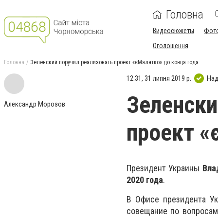
Головна
Видеосюжеты
Фот
Оголошення
Головна
Зеленский поручил реализовать проект «єМалятко» до конца года
12:31, 31 липня 2019 р.
Над
Зеленски
Александр Морозов
проект «
Президент Украины
Вла
2020 года
.
В Офисе президента У
совещание по вопросам