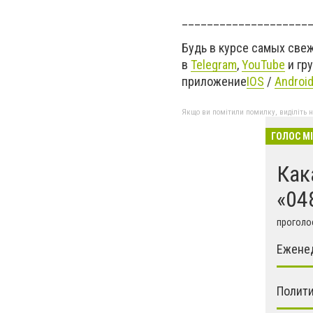
____________________
Будь в курсе самых све
в
Telegram
,
YouTube
и гр
приложение
IOS
/
Androi
Якщо ви помітили помилку, виділіть нео
ГОЛОС М
Как
«04
проголос
Ежене
Полити