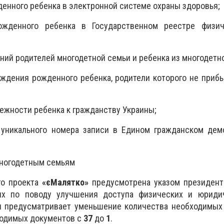
енного ребенка в электронной системе охраны здоровья;
нного ребенка в Государственном реестре физич
ний родителей многодетной семьи и ребенка из многодетн
ждения рожденного ребенка, родители которого не приб
жности ребенка к гражданству Украины;
уникального номера записи в Едином гражданском дем
ногодетным семьям
го проекта
«
єМалятко
»
предусмотрена указом президент
ях по поводу улучшения доступа физических и юриди
и предусматривает уменьшение количества необходимых
бходимых документов с
37
до
1
.