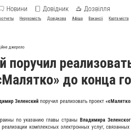
Новини
Довідник
Дозвілля
оотчеты
Нерухомість
Довідкова
Афіша
Вакансії
Карта міста
ійне джерело
й поручил реализоват
єМалятко» до конца г
димир Зеленский
поручил реализовать проект
«
єМалятко
краины по указанию главы страны
Владимира Зеленског
 реализации комплексных электронных услуг, связанных