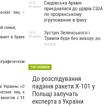
Саудівська Аравія
15:23
29 липня
приєдналася до ударів США
еских лиц –
по проіранському
угрупованню в Іраку
ой семьи;
Зустріч Зеленського і
14:05
ывают в браке
29 липня
Трампа буде без виходу до
медіа
ографическом
ТОП НОВИНИ
До розслідування
падіння ракети Х-101 у
а Украины «О
ческих лиц к
Польщі залучать
 визитов с
11
експерта з України