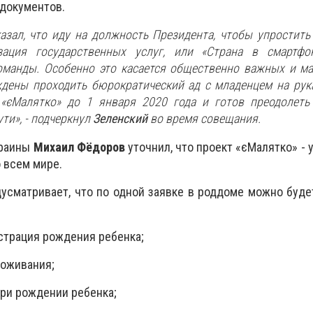
документов.
казал, что иду на должность Президента, чтобы упростит
ация государственных услуг, или «Страна в смартфон
манды. Особенно это касается общественно важных и ма
дены проходить бюрократический ад с младенцем на рук
«
єМалятко
» до 1 января 2020 года и готов преодолеть
ути», - подчеркнул
Зеленский
во время совещания.
краины
Михаил Фёдоров
уточнил, что проект «
єМалятко
» -
о всем мире.
дусматривает, что по одной заявке в роддоме можно буд
страция рождения ребенка;
роживания;
ри рождении ребенка;