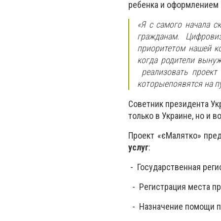
ребенка и оформлением 
«Я с самого начала с
гражданам. Цифровиз
приоритетом нашей ко
когда родители вынуж
реализовать проект 
которые
появятся на п
Советник президента У
только в Украине, но и в
Проект «
єМалятко
» пре
услуг
:
- Государственная реги
- Регистрация места п
- Назначение помощи п