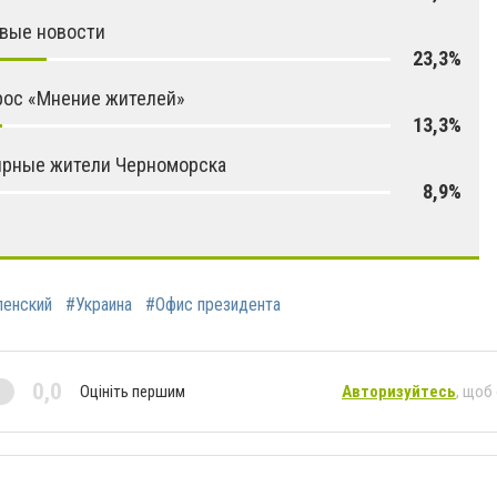
вые новости
23,3%
рос «Мнение жителей»
13,3%
ярные жители Черноморска
8,9%
ленский
#Украина
#Офис президента
0,0
Оцініть першим
Авторизуйтесь
, щоб