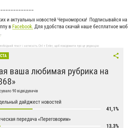
______________
жих и актуальных новостей Черноморска! Подписывайся на
уппу в
Facebook.
Для удобства скачай наше бесплатное мо
d
.
бхідний текст і натисніть Ctrl + Enter, щоб повідомити про це редакцію
ІСТА
ая ваша любимая рубрика на
868»
увало 90 відвідувачів
дельный дайджест новостей
41,1%
ческая передача «Переговорим»
13,3%