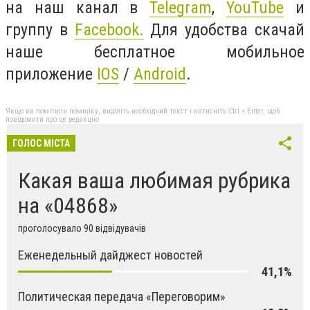
на наш канал в
Telegram
,
YouTube
и
группу в
Facebook.
Для удобства скачай
наше бесплатное мобильное
приложение
IOS
/
Android
.
Якщо ви помітили помилку, виділіть необхідний текст і натисніть Ctrl + Enter, щоб
повідомити про це редакцію
ГОЛОС МІСТА
Какая ваша любимая рубрика
на «04868»
проголосувало 90 відвідувачів
Еженедельный дайджест новостей
41,1%
Политическая передача «Переговорим»