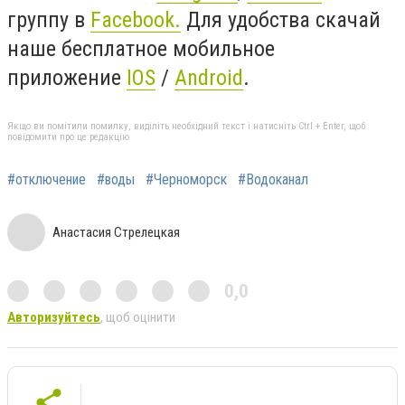
группу в
Facebook.
Для удобства скачай
наше бесплатное мобильное
приложение
IOS
/
Android
.
Якщо ви помітили помилку, виділіть необхідний текст і натисніть Ctrl + Enter, щоб
повідомити про це редакцію
#отключение
#воды
#Черноморск
#Водоканал
Анастасия Стрелецкая
0,0
Авторизуйтесь
, щоб оцінити