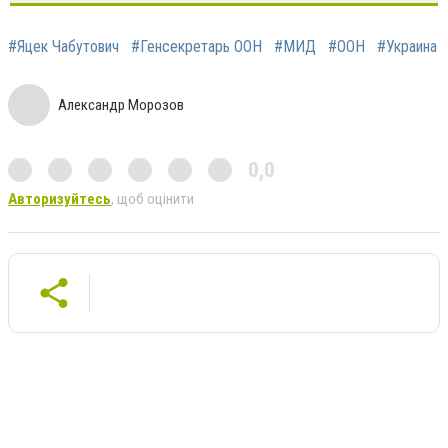
#Яцек Чабутович
#Генсекретарь ООН
#МИД
#ООН
#Украина
Александр Морозов
0,0
Авторизуйтесь
, щоб оцінити