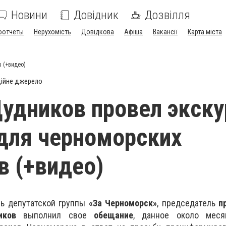
Новини
Довідник
Дозвілля
оотчеты
Нерухомість
Довідкова
Афіша
Вакансії
Карта міста
 (+видео)
ійне джерело
удников провел экск
для черноморских
в (+видео)
ль депутатской группы
«За Черноморск»
, председатель
п
иков
выполнил свое
обещание
, данное около меся