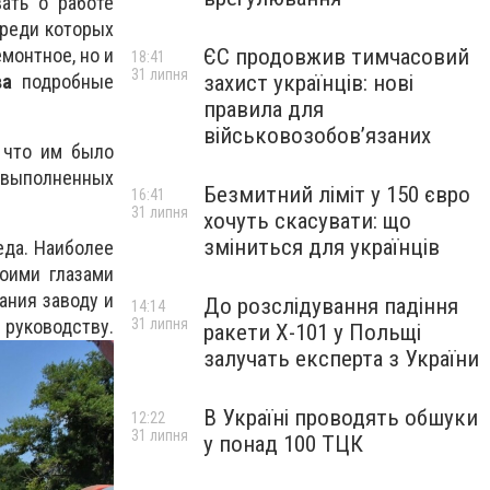
ать о работе
реди которых
монтное, но и
ЄС продовжив тимчасовий
18:41
31 липня
ва
подробные
захист українців: нові
правила для
військовозобов’язаних
, что им было
, выполненных
Безмитний ліміт у 150 євро
16:41
31 липня
хочуть скасувати: що
зміниться для українців
еда. Наиболее
оими глазами
ания заводу и
До розслідування падіння
14:14
31 липня
тву.
ракети Х-101 у Польщі
залучать експерта з України
В Україні проводять обшуки
12:22
31 липня
у понад 100 ТЦК