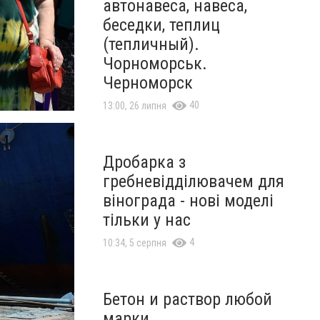
автонавеса, навеса,
беседки, теплиц
(тепличный).
Чорноморськ.
Черноморск
40
13:00, 26 липня
Дробарка з
гребневідділювачем для
вінограда - нові моделі
тільки у нас
4
10:34, 5 серпня
Бетон и раствор любой
марки.