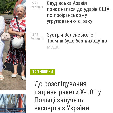
Саудівська Аравія
15:23
29 липня
приєдналася до ударів США
по проіранському
угрупованню в Іраку
Зустріч Зеленського і
14:05
29 липня
Трампа буде без виходу до
медіа
ТОП НОВИНИ
До розслідування
падіння ракети Х-101 у
Польщі залучать
експерта з України