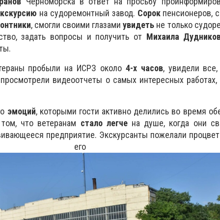
ранов
Черноморска в ответ на просьбу проинформиров
экскурсию
на судоремонтный завод.
Сорок
пенсионеров, с
онтники
, смогли своими глазами
увидеть
не только судоре
ство, задать вопросы и получить от
Михаила Дуднико
ты.
тераны пробыли на ИСРЗ около
4-х часов
, увидели все
, просмотрели видеоотчеты о самых интересных работах
го
эмоций
, которыми гости активно делились во время об
 том, что ветеранам
стало легче
на душе, когда они св
вивающееся предприятие. Экскурсанты пожелали процвет
в его руководс