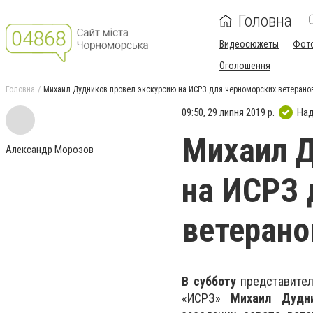
Головна
Видеосюжеты
Фот
Оголошення
Головна
Михаил Дудников провел экскурсию на ИСРЗ для черноморских ветеранов
09:50, 29 липня 2019 р.
Над
Михаил Д
Александр Морозов
на ИСРЗ 
ветерано
В субботу
представите
«ИСРЗ»
Михаил Дудн