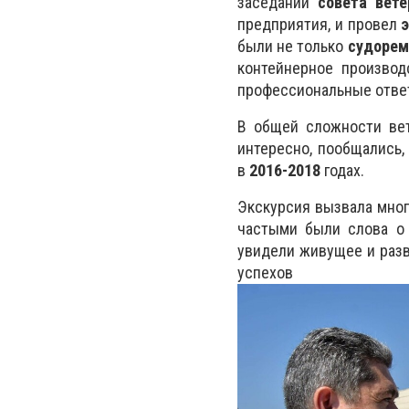
заседании
совета вете
предприятия, и провел
были не только
судорем
контейнерное производ
профессиональные отве
В общей сложности ве
интересно, пообщались
в
2016-2018
годах.
Экскурсия вызвала мно
частыми были слова о
увидели живущее и раз
успехо