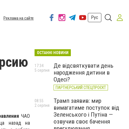
Рус
Реклама на сайте
ОСТАННІ НОВИНИ
урсию
Де відсвяткувати день
17:34
5 серпня
народження дитини в
Одесі?
ПАРТНЕРСЬКИЙ СПЕЦПРОЄКТ
Трамп заявив: мир
08:55
2 серпня
вимагатиме поступок від
Зеленського і Путіна —
равления
ЧАО
озвучив своє бачення
ца назад на
врегулювання