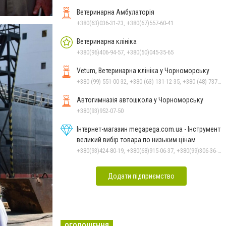
Ветеринарна Амбулаторія
+380(63)036-31-23, +380(67)557-60-41
Ветеринарна клініка
+380(96)406-94-57, +380(50)045-35-65
Vetum, Ветеринарна клініка у Чорноморську
+380 (99) 551-00-32, +380 (63) 131-12-35, +380 (48) 737-69-48, +380 (66) 784-33-31
Автогимназія автошкола у Чорноморську
+380(93)952-07-50
Інтернет-магазин megapega.com.ua - Інструмент
великий вибір товара по низьким цінам
+380(93)424-80-19, +380(68)915-06-37, +380(99)306-36-14
Додати підприємство
ОГОЛОШЕННЯ