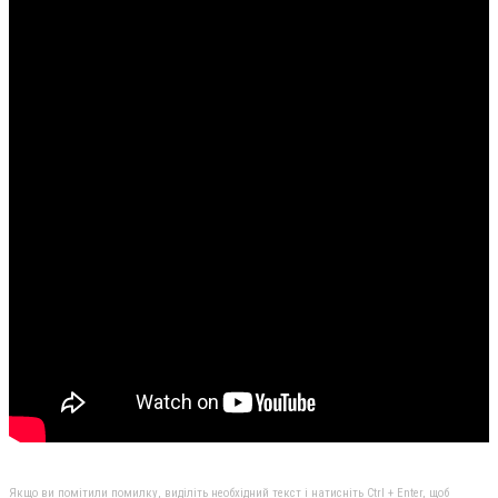
Якщо ви помітили помилку, виділіть необхідний текст і натисніть Ctrl + Enter, щоб