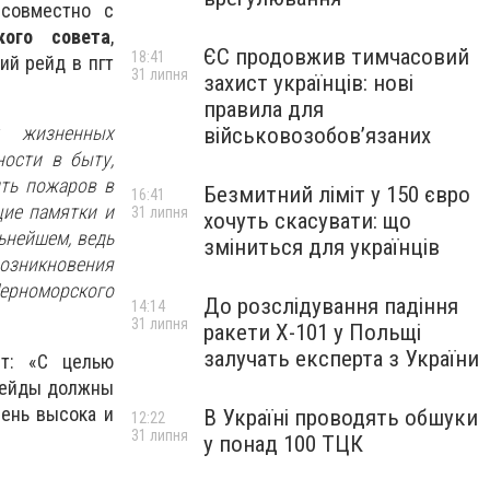
овместно с
ого совета
,
ЄС продовжив тимчасовий
18:41
й рейд в пгт
31 липня
захист українців: нові
правила для
х жизненных
військовозобов’язаних
ности в быту,
ить пожаров в
Безмитний ліміт у 150 євро
16:41
щие памятки и
31 липня
хочуть скасувати: що
ьнейшем, ведь
зміниться для українців
озникновения
ерноморского
До розслідування падіння
14:14
31 липня
ракети Х-101 у Польщі
залучать експерта з України
ет: «С целью
 рейды должны
чень высока и
В Україні проводять обшуки
12:22
31 липня
у понад 100 ТЦК