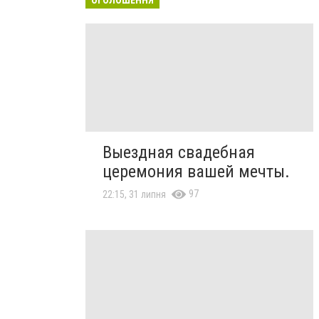
Выездная свадебная
церемония вашей мечты.
97
22:15, 31 липня