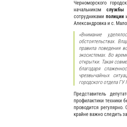
Черноморского городс
начальником
службы 
сотрудниками
полиции
Александровка и с. Мал
«Внимание уделял
обстоятельствах. Вл
правила поведения во
экосистемах. Во вре
открытки. Такая совм
благодаря слаженно
чрезвычайных ситуац
городского отдела ГУ
Представитель депута
профилактики техники 
проводится регулярно.
крайне важно следить за