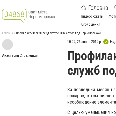
Головна
Видеосюжеты
Фот
Оголошення
Головна
Профилактический рейд экстренных служб под Черноморском
10:09, 26 липня 2019 р.
Над
Профилак
Анастасия Стрелецкая
служб п
За последний месяц на
пожаров, в том числе с
несоблюдение элементар
С целью уменьшения ко