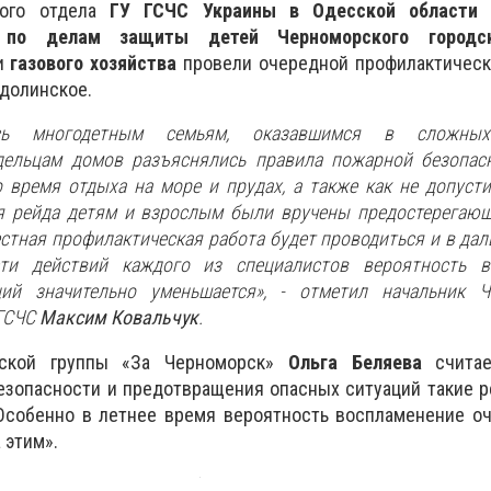
кого отдела
ГУ ГСЧС Украины в Одесской области
с
по делам защиты детей Черноморского городск
и
газового хозяйства
провели очередной профилактически
одолинское.
ось многодетным семьям, оказавшимся в сложны
адельцам домов разъяснялись правила пожарной безопас
 время отдыха на море и прудах, а также как не допуст
мя рейда детям и взрослым были вручены предостерегаю
естная профилактическая работа будет проводиться и в дал
сти действий каждого из специалистов вероятность в
ий значительно уменьшается», - отметил начальник Ч
 ГСЧС
Максим Ковальчук
.
тской группы «За Черноморск»
Ольга Беляева
счита
безопасности и предотвращения опасных ситуаций такие
 Особенно в летнее время вероятность воспламенение о
 этим».