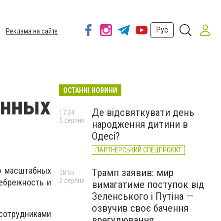
Рус
Реклама на сайте
ОСТАННІ НОВИНИ
енных
Де відсвяткувати день
17:34
5 серпня
народження дитини в
Одесі?
ПАРТНЕРСЬКИЙ СПЕЦПРОЄКТ
о масштабных
Трамп заявив: мир
08:55
2 серпня
небрежность и
вимагатиме поступок від
Зеленського і Путіна —
озвучив своє бачення
сотрудниками
врегулювання