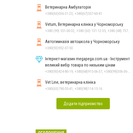
Ветеринарна Амбулаторія
+380(63)036-31-23, +380(67)557-60-41
Vetum, Ветеринарна клініка у Чорноморську
+380 (99) 551-00-32, +380 (63) 131-12-35, +380 (48) 737-69-48, +380 (66) 784-33-31
Автогимназія автошкола у Чорноморську
+380(93)952-07-50
Інтернет-магазин megapega.com.ua - Інструмент
великий вибір товара по низьким цінам
+380(93)424-80-19, +380(68)915-06-37, +380(99)306-36-14
Vet Line, ветеринарна клініка
+380(63)790-55-41, +380(98)114-15-16
Додати підприємство
ОГОЛОШЕННЯ