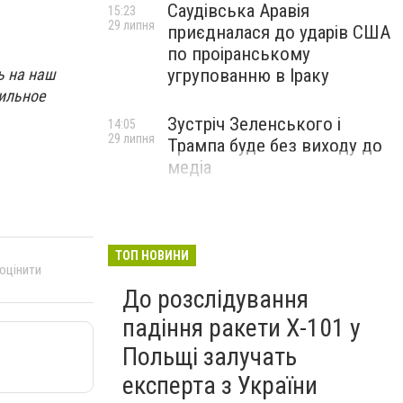
Саудівська Аравія
15:23
29 липня
приєдналася до ударів США
по проіранському
ь на наш
угрупованню в Іраку
ильное
Зустріч Зеленського і
14:05
29 липня
Трампа буде без виходу до
медіа
ТОП НОВИНИ
 оцінити
До розслідування
падіння ракети Х-101 у
Польщі залучать
експерта з України