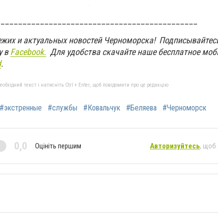
______________________________________________
вежих и актуальных новостей Черноморска! Подписывайтес
у в
Facebook.
Для удобства скачайте наше бесплатное моб
d
.
бхідний текст і натисніть Ctrl + Enter, щоб повідомити про це редакцію
#экстренные
#службы
#Ковальчук
#Беляева
#Черноморск
0,0
Оцініть першим
Авторизуйтесь
, щоб