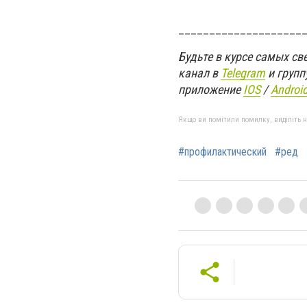
____________________
Будьте в курсе самых с
канал в
Telegram
и групп
приложение
IOS
/
An
d
roi
Якщо ви помітили помилку, виділіть нео
#профилактический
#ред