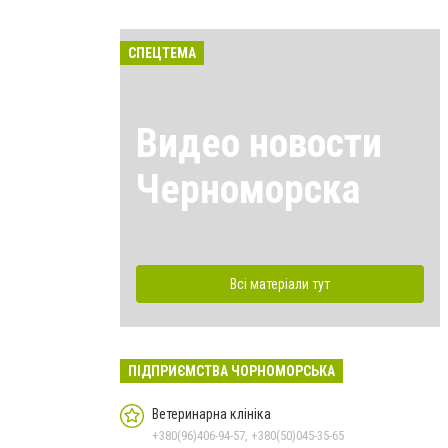
СПЕЦТЕМА
Видео новости
Черноморска
Всі матеріали тут
ПІДПРИЄМСТВА ЧОРНОМОРСЬКА
Ветеринарна клініка
+380(96)406-94-57, +380(50)045-35-65