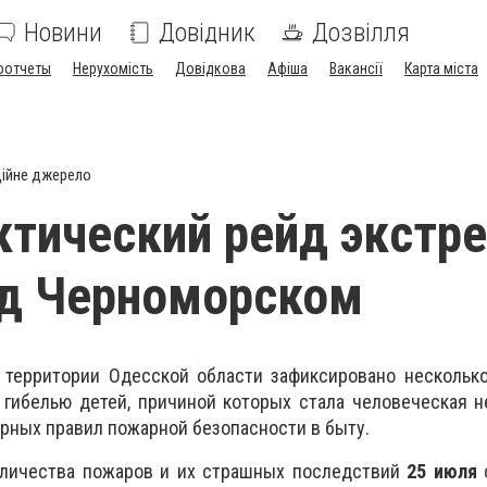
Новини
Довідник
Дозвілля
оотчеты
Нерухомість
Довідкова
Афіша
Вакансії
Карта міста
ійне джерело
тический рейд экстр
од Черноморском
 территории Одесской области зафиксировано нескольк
 гибелью детей, причиной которых стала человеческая 
ных правил пожарной безопасности в быту.
личества пожаров и их страшных последствий
25 июля