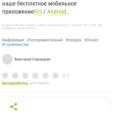
наше бесплатное мобильное
приложение
IOS
/
Android
.
Якщо ви помітили помилку, виділіть необхідний текст і натисніть Ctrl + Enter, щоб
повідомити про це редакцію
#информация
#экспериментальный
#порядок
#объект
#строительство
Анастасия Стрелецкая
0,0
Авторизуйтесь
, щоб оцінити